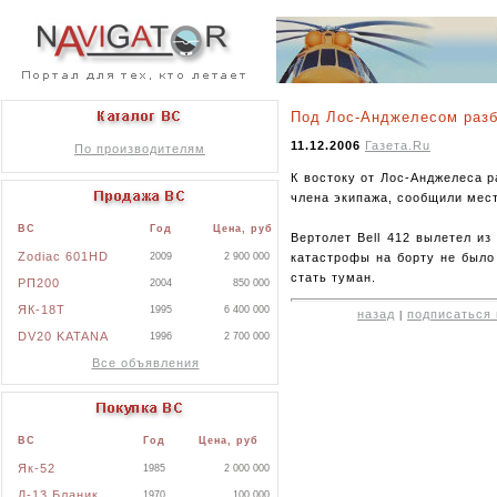
Под Лос-Анджелесом разб
11.12.2006
Газета.Ru
По производителям
К востоку от Лос-Анджелеса 
члена экипажа, сообщили мес
ВС
Год
Цена, руб
Вертолет Bell 412 вылетел из
Zodiac 601HD
катастрофы на борту не было
2009
2 900 000
стать туман.
РП200
2004
850 000
ЯК-18Т
1995
6 400 000
назад
подписаться 
|
DV20 KATANA
1996
2 700 000
Все объявления
ВС
Год
Цена, руб
Як-52
1985
2 000 000
Л-13 Бланик
1970
100 000