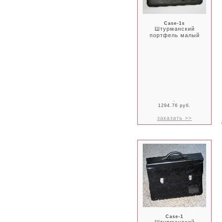
Case-1s
Штурманский
портфель малый
.
1294.76 руб.
заказать >>
Case-1