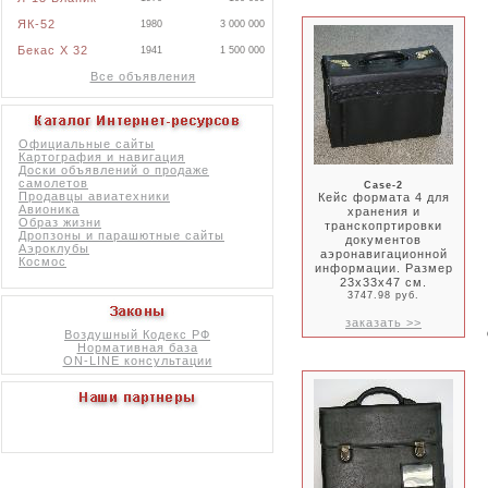
ЯК-52
1980
3 000 000
Бекас X 32
1941
1 500 000
Все объявления
Официальные сайты
Картография и навигация
Доски объявлений о продаже
самолетов
Case-2
Продавцы авиатехники
Кейс формата 4 для
Авионика
хранения и
Образ жизни
транскопртировки
Дропзоны и парашютные сайты
документов
Аэроклубы
аэронавигационной
Космос
информации. Размер
23х33х47 см.
3747.98 руб.
заказать >>
Воздушный Кодекс РФ
Нормативная база
ON-LINE консультации