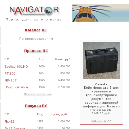
По производителям
ВС
Год
Цена, руб
Zodiac 601HD
2009
2 900 000
РП200
2004
850 000
ЯК-18Т
1995
6 400 000
Case-2s
DV20 KATANA
1996
2 700 000
Кейс формата 3 для
хранения и
Все объявления
транскопртировки
документов
аэронавигационной
информации. Размер
19х33х44 см.
3148.30 руб.
ВС
Год
Цена, руб
заказать >>
Як-52
1985
2 000 000
Л-13 Бланик
1970
100 000