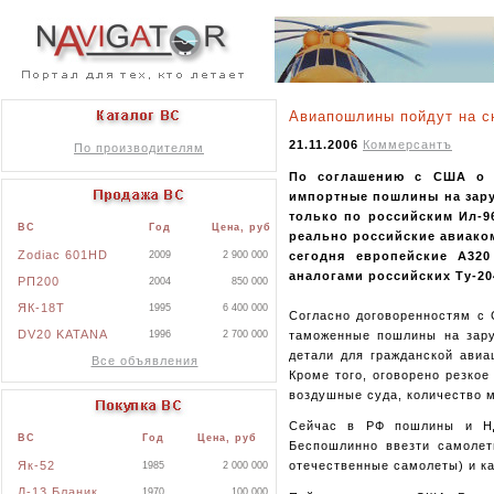
Авиапошлины пойдут на с
21.11.2006
Коммерсантъ
По производителям
По соглашению с США о в
импортные пошлины на зару
только по российским Ил-9
ВС
Год
Цена, руб
реально российские авиако
Zodiac 601HD
сегодня европейские А320
2009
2 900 000
аналогами российских Ту-20
РП200
2004
850 000
ЯК-18Т
1995
6 400 000
Согласно договоренностям с 
DV20 KATANA
таможенные пошлины на зар
1996
2 700 000
детали для гражданской авиа
Все объявления
Кроме того, оговорено резко
воздушные суда, количество м
Сейчас в РФ пошлины и НД
ВС
Год
Цена, руб
Беспошлинно ввезти самолет
Як-52
отечественные самолеты) и ка
1985
2 000 000
Л-13 Бланик
1970
100 000