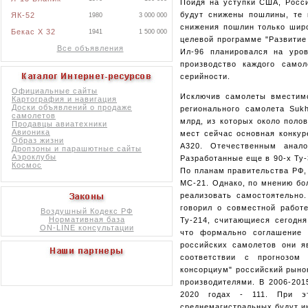
Пойдя на уступки США, Росси
будут снижены пошлины, те 
ЯК-52
1980
3 000 000
снижения пошлин только шир
Бекас X 32
1941
1 500 000
целевой программе "Развитие
Все объявления
Ил-96 планировался на уров
производство каждого само
серийности.
Официальные сайты
Исключив самолеты вместимо
Картография и навигация
Доски объявлений о продаже
регионального самолета Sukh
самолетов
млрд, из которых около поло
Продавцы авиатехники
Авионика
мест сейчас основная конкур
Образ жизни
A320. Отечественным анало
Дропзоны и парашютные сайты
Аэроклубы
Разработанные еще в 90-х Ту-
Космос
По планам правительства РФ, 
МС-21. Однако, по мнению бо
реализовать самостоятельно
говорил о совместной работ
Воздушный Кодекс РФ
Нормативная база
Ту-214, считающиеся сегодня
ON-LINE консультации
что формально соглашение 
российских самолетов они яв
соответствии с прогнозом 
консорциум" российский рыно
производителями. В 2006-201
2020 годах - 111. При э
среднемагистральных будут 