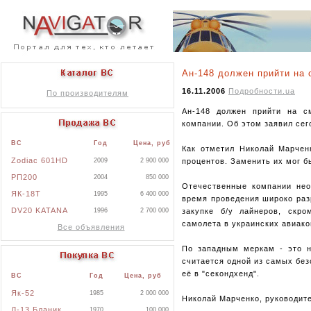
Ан-148 должен прийти на
16.11.2006
Подробности.ua
По производителям
Ан-148 должен прийти на с
компании. Об этом заявил се
ВС
Год
Цена, руб
Как отметил Николай Марчен
Zodiac 601HD
процентов. Заменить их мог б
2009
2 900 000
РП200
2004
850 000
Отечественные компании нео
ЯК-18Т
1995
6 400 000
время проведения широко раз
DV20 KATANA
закупке б/у лайнеров, скро
1996
2 700 000
самолета в украинских авиако
Все объявления
По западным меркам - это на
считается одной из самых без
её в "секондхенд".
ВС
Год
Цена, руб
Як-52
1985
2 000 000
Николай Марченко, руководит
Л-13 Бланик
1970
100 000