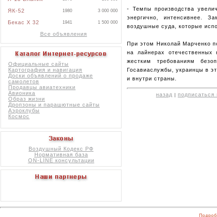
- Темпы производства увелич
ЯК-52
1980
3 000 000
энергично, интенсивнее. З
Бекас X 32
1941
1 500 000
воздушные суда, которые исп
Все объявления
При этом Николай Марченко п
на лайнерах отечественных 
жестким требованиям безо
Официальные сайты
Госавиаслужбы, украинцы в эт
Картография и навигация
Доски объявлений о продаже
и внутри страны.
самолетов
Продавцы авиатехники
Авионика
назад
подписаться 
|
Образ жизни
Дропзоны и парашютные сайты
Аэроклубы
Космос
Воздушный Кодекс РФ
Нормативная база
ON-LINE консультации
Подроб