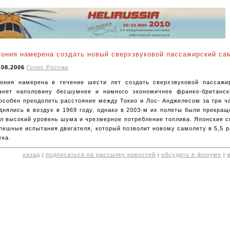
ония намерена создать новый сверхзвуковой пассажирский са
.08.2006
Голос России
ония намерена в течение шести лет создать сверхзвуковой пассажи
анет наполовину бесшумнее и намного экономичнее франко-британск
особен преодолеть расстояние между Токио и Лос- Анджелесом за три ч
днялись в воздух в 1969 году, однако в 2003-м их полеты были прекра
л высокий уровень шума и чрезмерное потребление топлива. Японские 
пешные испытания двигателя, который позволит новому самолету в 5,5 
ука.
назад
подписаться на рассылку новостей
обсудить в форуме
|
|
|