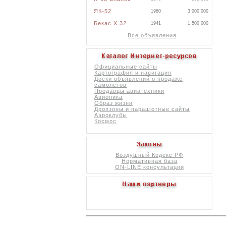
ЯК-52
1980
3 000 000
Бекас X 32
1941
1 500 000
Все объявления
Официальные сайты
Картография и навигация
Доски объявлений о продаже
самолетов
Продавцы авиатехники
Авионика
Образ жизни
Дропзоны и парашютные сайты
Аэроклубы
Космос
Воздушный Кодекс РФ
Нормативная база
ON-LINE консультации