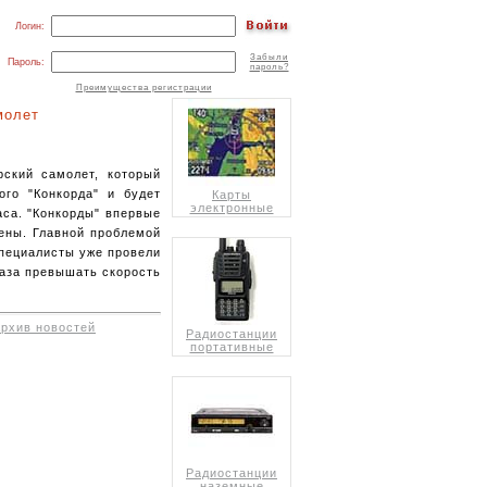
Логин:
Забыли
Пароль:
пароль?
Преимущества регистрации
молет
рский самолет, который
ого "Конкорда" и будет
Карты
электронные
аса. "Конкорды" впервые
щены. Главной проблемой
специалисты уже провели
раза превышать скорость
архив новостей
Радиостанции
портативные
Радиостанции
наземные