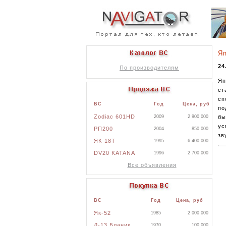
Яп
24
По производителям
Яп
ст
сп
ВС
Год
Цена, руб
по
Zodiac 601HD
бы
2009
2 900 000
ус
РП200
2004
850 000
зв
ЯК-18Т
1995
6 400 000
DV20 KATANA
1996
2 700 000
Все объявления
ВС
Год
Цена, руб
Як-52
1985
2 000 000
Л-13 Бланик
1970
100 000