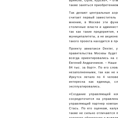
Брянске, Орле, Курске», – о
также заняться приобретением
Так делают центральные аэр
считает первый заместитель 
мнению, в Москве эти функ
столичные власти и админист
так как такие предприятия,
муниципалитеты, а не акционе
такого проекта находится в пр
Проекту авиатакси Dexter, 
правительства Москвы будет
всегда ориентировались на с
Евгений Андрачников. – Наши к
84 тыс. за борт». По его сл
незаполненными, так как не 
Иркутск летало по 4 челове
интересна как единица, с
эксплуатировались.
«Создание управляющей к
сосредоточится на управлен
управляющий партнер компани
Стась. По его оценкам, калу
также не сильно отличаются п
аэропорт обанкрочен и выведен