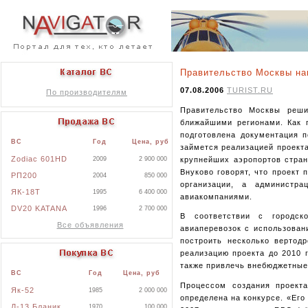
Правительство Москвы на
07.08.2006
TURIST.RU
По производителям
Правительство Москвы реш
ближайшими регионами. Как г
подготовлена документация 
ВС
Год
Цена, руб
займется реализацией проекта
Zodiac 601HD
крупнейших аэропортов стран
2009
2 900 000
Внуково говорят, что проект
РП200
2004
850 000
организации, а администр
ЯК-18Т
1995
6 400 000
авиакомпаниями.
DV20 KATANA
1996
2 700 000
В соответствии c городск
Все объявления
авиаперевозок с использован
построить несколько вертод
реализацию проекта до 2010 
также привлечь внебюджетные 
ВС
Год
Цена, руб
Процессом создания проект
Як-52
1985
2 000 000
определена на конкурсе. «Его
Л-13 Бланик
1970
100 000