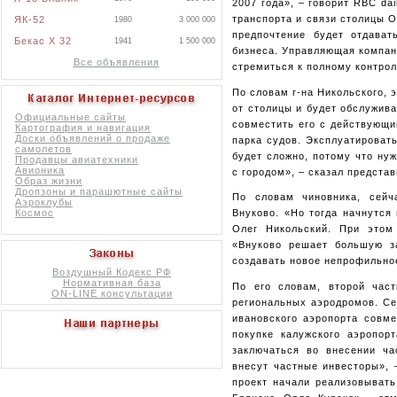
2007 года», – говорит RBC da
транспорта и связи столицы О
ЯК-52
1980
3 000 000
предпочтение будет отдават
Бекас X 32
1941
1 500 000
бизнеса. Управляющая компан
Все объявления
стремиться к полному контро
По словам г-на Никольского, 
от столицы и будет обслужива
Официальные сайты
совместить его с действующи
Картография и навигация
Доски объявлений о продаже
парка судов. Эксплуатироват
самолетов
будет сложно, потому что ну
Продавцы авиатехники
Авионика
с городом», – сказал предста
Образ жизни
Дропзоны и парашютные сайты
По словам чиновника, сейч
Аэроклубы
Космос
Внуково. «Но тогда начнутся
Олег Никольский. При этом
«Внуково решает большую за
создавать новое непрофильное
Воздушный Кодекс РФ
Нормативная база
По его словам, второй част
ON-LINE консультации
региональных аэродромов. Се
ивановского аэропорта совме
покупке калужского аэропор
заключаться во внесении ча
внесут частные инвесторы», 
проект начали реализовывать