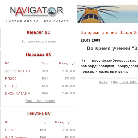
Во время учений 'Запад-
28.09.2009
По производителям
Во время учений "
На российско-белорусских
ВС
Год
Цена, руб
бомбардировщики, оборудова
Zodiac 601HD
2009
2 900 000
поразили наземные цели.
РП200
2004
850 000
назад
подписаться 
|
ЯК-18Т
1995
6 400 000
DV20 KATANA
1996
2 700 000
Все объявления
ВС
Год
Цена, руб
Як-52
1985
2 000 000
Л-13 Бланик
1970
100 000