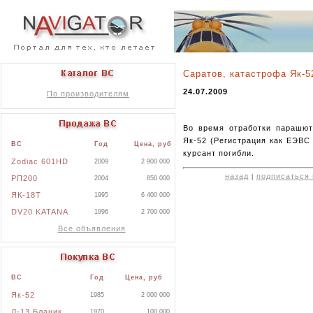
Саратов, катастрофа Як-5
24.07.2009
По производителям
Во время отработки парашют
Як-52 (Регистрация как ЕЭВС
ВС
Год
Цена, руб
курсант погибли.
Zodiac 601HD
2009
2 900 000
назад
подписаться 
|
РП200
2004
850 000
ЯК-18Т
1995
6 400 000
DV20 KATANA
1996
2 700 000
Все объявления
ВС
Год
Цена, руб
Як-52
1985
2 000 000
Л-13 Бланик
1970
100 000