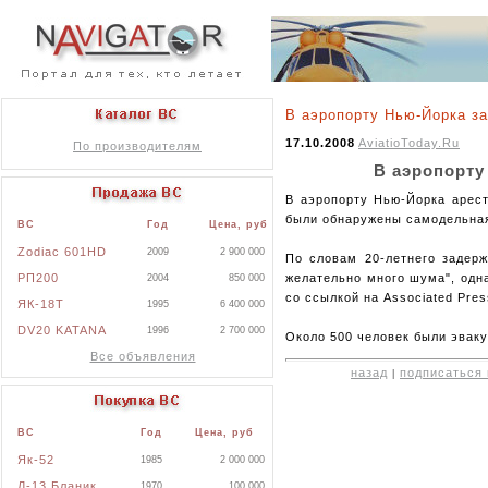
В аэропорту Нью-Йорка з
17.10.2008
AviatioToday.Ru
По производителям
В аэропорту
В аэропорту Нью-Йорка арест
были обнаружены самодельная
ВС
Год
Цена, руб
Zodiac 601HD
2009
2 900 000
По словам 20-летнего задерж
РП200
желательно много шума", одн
2004
850 000
со ссылкой на Associated Pres
ЯК-18Т
1995
6 400 000
DV20 KATANA
1996
2 700 000
Около 500 человек были эвак
Все объявления
назад
подписаться 
|
ВС
Год
Цена, руб
Як-52
1985
2 000 000
Л-13 Бланик
1970
100 000