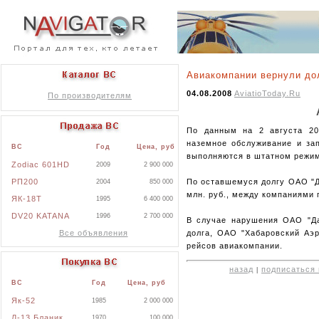
Авиакомпании вернули до
04.08.2008
AviatioToday.Ru
По производителям
По данным на 2 августа 20
наземное обслуживание и за
ВС
Год
Цена, руб
выполняются в штатном режи
Zodiac 601HD
2009
2 900 000
РП200
По оставшемуся долгу ОАО "Д
2004
850 000
млн. руб., между компаниями 
ЯК-18Т
1995
6 400 000
DV20 KATANA
1996
2 700 000
В случае нарушения ОАО "Да
Все объявления
долга, ОАО "Хабаровский Аэр
рейсов авиакомпании.
назад
подписаться 
|
ВС
Год
Цена, руб
Як-52
1985
2 000 000
Л-13 Бланик
1970
100 000