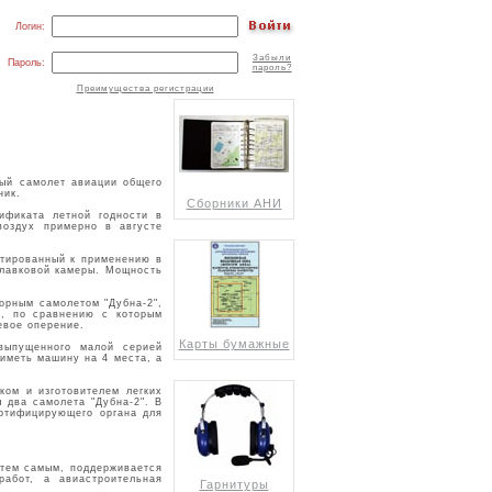
Логин:
Забыли
Пароль:
пароль?
Преимущества регистрации
ый самолет авиации общего
ник.
Сборники АНИ
ификата летной годности в
воздух примерно в августе
птированный к применению в
плавковой камеры. Мощность
орным самолетом "Дубна-2",
", по сравнению с которым
евое оперение.
Карты бумажные
выпущенного малой серией
 иметь машину на 4 места, а
ком и изготовителем легких
 два самолета "Дубна-2". В
ертифицирующего органа для
 тем самым, поддерживается
абот, а авиастроительная
Гарнитуры