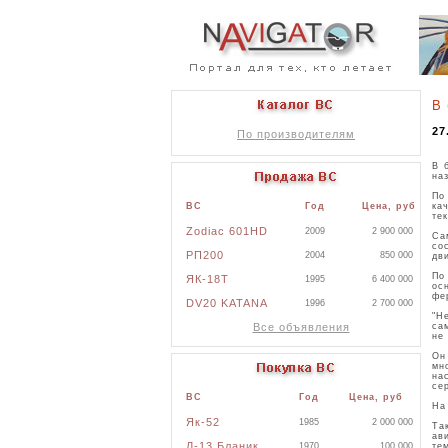
В 
27
По производителям
В 
на
По
ка
ВС
Год
Цена, руб
те
Zodiac 601HD
2009
2 900 000
Са
со
РП200
2004
850 000
дв
По
ЯК-18Т
1995
6 400 000
ос
фе
DV20 KATANA
1996
2 700 000
"Н
са
Все объявления
не
Он
мн
на
се
ВС
Год
Цена, руб
На
Як-52
1985
2 000 000
Та
ав
Л-13 Бланик
те
1970
100 000