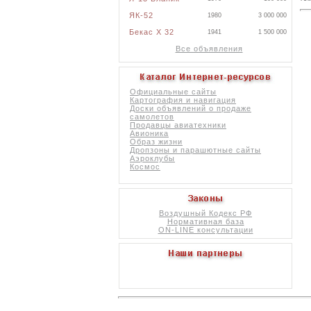
ЯК-52
1980
3 000 000
Бекас X 32
1941
1 500 000
Все объявления
Официальные сайты
Картография и навигация
Доски объявлений о продаже
самолетов
Продавцы авиатехники
Авионика
Образ жизни
Дропзоны и парашютные сайты
Аэроклубы
Космос
Воздушный Кодекс РФ
Нормативная база
ON-LINE консультации