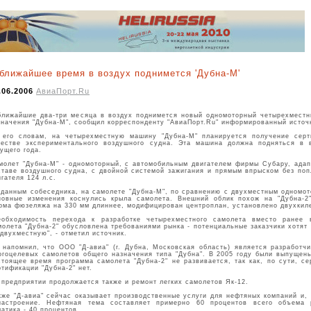
ближайшее время в воздух поднимется 'Дубна-М'
.06.2006
АвиаПорт.Ru
ближайшие два-три месяца в воздух поднимется новый одномоторный четырехместн
значения "Дубна-М", сообщил корреспонденту "АвиаПорт.Ru" информированный источ
 его словам, на четырехместную машину "Дубна-М" планируется получение серт
честве экспериментального воздушного судна. Эта машина должна подняться в 
кущего года.
молет "Дубна-М" - одномоторный, с автомобильным двигателем фирмы Субару, ада
ставе воздушного судна, с двойной системой зажигания и прямым впрыском без по
игателя 124 л.с.
 данным собеседника, на самолете "Дубна-М", по сравнению с двухместным одномот
новные изменения коснулись крыла самолета. Внешний облик похож на "Дубна-2
рма фюзеляжа на 330 мм длиннее, модифицирован центроплан, установлено двухкил
еобходимость перехода к разработке четырехместного самолета вместо ранее 
молета "Дубна-2" обусловлена требованиями рынка - потенциальные заказчики хотят
 двухместную", - отметил источник.
 напомнил, что ООО "Д-авиа" (г. Дубна, Московская область) является разработчи
огоцелевых самолетов общего назначения типа "Дубна". В 2005 году были выпущены
стоящее время программа самолета "Дубна-2" не развивается, так как, по сути, с
ртификации "Дубна-2" нет.
 предприятии продолжается также и ремонт легких самолетов Як-12.
кже "Д-авиа" сейчас оказывает производственные услуги для нефтяных компаний и,
иастроение. Нефтяная тема составляет примерно 60 процентов всего объема р
матика - 40 процентов.