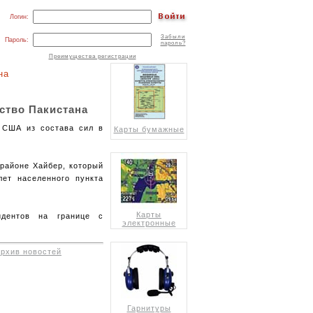
Логин:
Забыли
Пароль:
пароль?
Преимущества регистрации
на
ство Пакистана
 США из состава сил в
Карты бумажные
районе Хайбер, который
лет населенного пункта
Карты
идентов на границе с
электронные
архив новостей
Гарнитуры