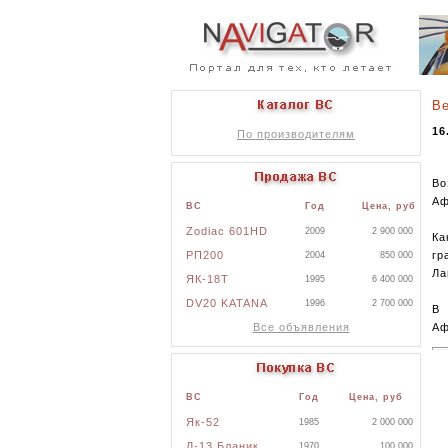
В
16
По производителям
Во
Аф
ВС
Год
Цена, руб
Zodiac 601HD
2009
2 900 000
Ка
РП200
гр
2004
850 000
Ла
ЯК-18Т
1995
6 400 000
DV20 KATANA
1996
2 700 000
В 
Все объявления
Аф
ВС
Год
Цена, руб
Як-52
1985
2 000 000
Л-13 Бланик
1970
100 000