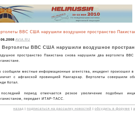
ертолеты ВВС США нарушили воздушное пространство Пакиста
.06.2008
AVIA.RU
Вертолеты ВВС США нарушили воздушное простран
здушное пространство Пакистана снова нарушили два вертолета ВВС
ганистане.
к сообщили местные информационные агентства, инцидент произошел в 
аничит с афганской провинцией Нангархар. Вертолеты совершили об
нди Котал.
последний период отмечается резкое увеличение подобных инц
ганистаном, передает ИТАР-ТАСС.
назад
подписаться на рассылку новостей
обсудить в форуме
|
|
|