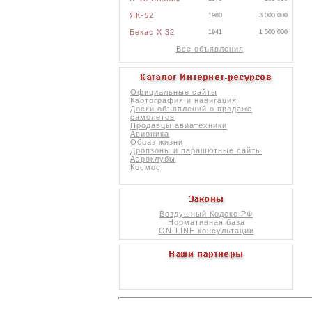
ЯК-52
1980
3 000 000
Бекас X 32
1941
1 500 000
Все объявления
Официальные сайты
Картография и навигация
Доски объявлений о продаже
самолетов
Продавцы авиатехники
Авионика
Образ жизни
Дропзоны и парашютные сайты
Аэроклубы
Космос
Воздушный Кодекс РФ
Нормативная база
ON-LINE консультации