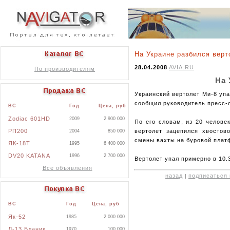
На Украине разбился верт
28.04.2008
AVIA.RU
По производителям
На 
Украинский вертолет Ми-8 уп
сообщил руководитель пресс-
ВС
Год
Цена, руб
Zodiac 601HD
2009
2 900 000
По его словам, из 20 челове
РП200
вертолет зацепился хвостов
2004
850 000
смены вахты на буровой платф
ЯК-18Т
1995
6 400 000
DV20 KATANA
1996
2 700 000
Вертолет упал примерно в 10.
Все объявления
назад
подписаться 
|
ВС
Год
Цена, руб
Як-52
1985
2 000 000
Л-13 Бланик
1970
100 000