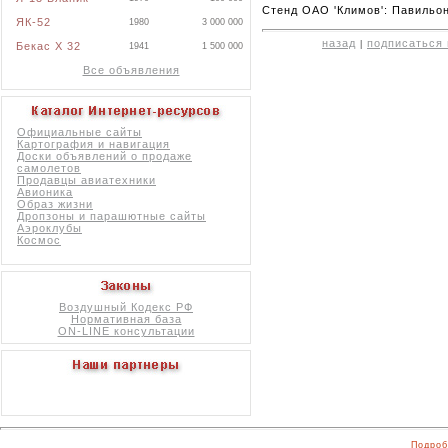
Стенд ОАО 'Климов': Павильон
ЯК-52
1980
3 000 000
назад
подписаться 
|
Бекас X 32
1941
1 500 000
Все объявления
Официальные сайты
Картография и навигация
Доски объявлений о продаже
самолетов
Продавцы авиатехники
Авионика
Образ жизни
Дропзоны и парашютные сайты
Аэроклубы
Космос
Воздушный Кодекс РФ
Нормативная база
ON-LINE консультации
Подроб