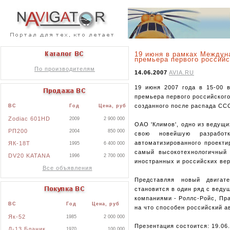
19 июня в рамках Междун
премьера первого российс
По производителям
14.06.2007
AVIA.RU
19 июня 2007 года в 15-00 
премьера первого российского
созданного после распада СС
ВС
Год
Цена, руб
Zodiac 601HD
2009
2 900 000
ОАО 'Климов', одно из ведущ
РП200
2004
850 000
свою новейшую разработ
автоматизированного проекти
ЯК-18Т
1995
6 400 000
самый высокотехнологичный 
DV20 KATANA
1996
2 700 000
иностранных и российских вер
Все объявления
Представляя новый двигат
становится в один ряд с вед
компаниями - Роллс-Ройс, Пра
ВС
Год
Цена, руб
на что способен российский а
Як-52
1985
2 000 000
Презентация состоится: 19.06.
Л-13 Бланик
1970
100 000