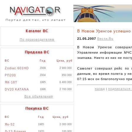
В Новом Уренгое успешно 
21.05.2007
Вести.Ru
По производителям
В Новом Уренгое совершил
Управлении информации МЧС 
экипажа. Никто из них не пост
ВС
Год
Цена, руб
Zodiac 601HD
Самолет совершал рейс по 
2009
2 900 000
данным, во время полета у не
РП200
2004
850 000
07:15 мск он благополучно пр
ЯК-18Т
1995
6 400 000
назад
подписаться 
|
DV20 KATANA
1996
2 700 000
Все объявления
ВС
Год
Цена, руб
Як-52
1985
2 000 000
Л-13 Бланик
1970
100 000