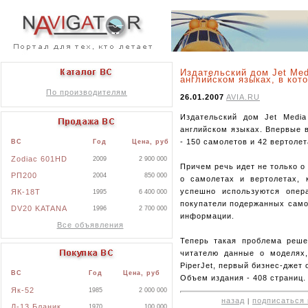
Издательский дом Jet Med
английском языках, в кот
По производителям
26.01.2007
AVIA.RU
Издательский дом Jet Media
английском языках. Впервые 
- 150 самолетов и 42 вертолет
ВС
Год
Цена, руб
Zodiac 601HD
2009
2 900 000
Причем речь идет не только 
РП200
2004
850 000
о самолетах и вертолетах, 
успешно используются опер
ЯК-18Т
1995
6 400 000
покупатели подержанных само
DV20 KATANA
1996
2 700 000
информации.
Все объявления
Теперь такая проблема реше
читателю данные о моделях,
PiperJet, первый бизнес-джет о
ВС
Год
Цена, руб
Объем издания - 408 страниц.
Як-52
1985
2 000 000
назад
подписаться 
|
Л-13 Бланик
1970
100 000