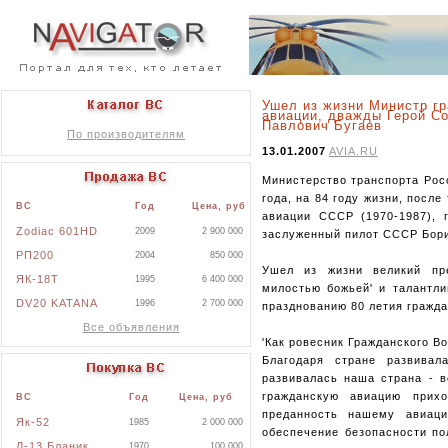
Ушел из жизни Министр г
авиации, дважды Герой С
Павлович Бугаев
По производителям
13.01.2007
AVIA.RU
Министерство транспорта Рос
года, на 84 году жизни, посл
ВС
Год
Цена, руб
авиации СССР (1970-1987), 
Zodiac 601HD
2009
2 900 000
заслуженный пилот СССР Бори
РП200
2004
850 000
Ушел из жизни великий пре
ЯК-18Т
1995
6 400 000
милостью божьей' и талантли
DV20 KATANA
1996
2 700 000
празднованию 80 летия гражда
Все объявления
'Как ровесник Гражданского В
Благодаря стране развивал
развивалась наша страна - в
гражданскую авиацию прих
ВС
Год
Цена, руб
преданность нашему авиаци
Як-52
1985
2 000 000
обеспечение безопасности по
Л-13 Бланик
1970
100 000