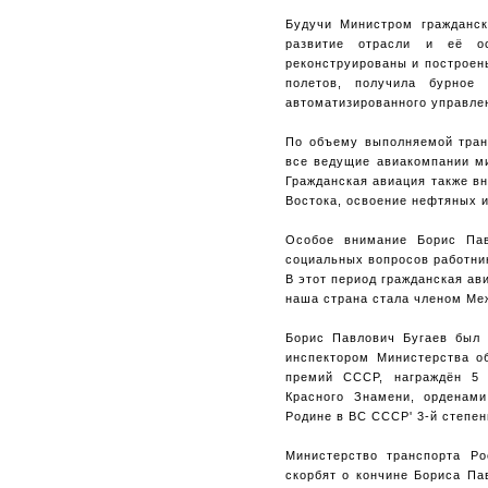
Будучи Министром гражданс
развитие отрасли и её о
реконструированы и построен
полетов, получила бурное
автоматизированного управле
По объему выполняемой тран
все ведущие авиакомпании ми
Гражданская авиация также вн
Востока, освоение нефтяных 
Особое внимание Борис Пав
социальных вопросов работни
В этот период гражданская а
наша страна стала членом Ме
Борис Павлович Бугаев был 
инспектором Министерства о
премий СССР, награждён 5 
Красного Знамени, орденами
Родине в ВС СССР' 3-й степен
Министерство транспорта Ро
скорбят о кончине Бориса Па