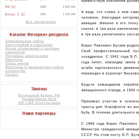
приветствую поколения руков
ЯК-52
1980
3 000 000
А ведь это слова о нем сам
Бекас X 32
1941
1 500 000
человеке, благодаря котором
Все объявления
авиации. Именно в его эпох
скачек: в три раза увеличила
в три раза увеличилась пасс
Официальные сайты
Картография и навигация
Борис Павлович Бугаев родилс
Доски объявлений о продаже
Свой профессиональный пут
самолетов
Продавцы авиатехники
эскадрильи. С 1942 года Б.П
Авионика
года пилот, командир звена
Образ жизни
Дропзоны и парашютные сайты
штаба партизанского движен
Аэроклубы
переведен в аэропорт Внуково
Космос
Будучи командиром корабля
авиационного отряда, в 1966 
Воздушный Кодекс РФ
Нормативная база
Принимал участие в освоени
ON-LINE консультации
трассы для 'Аэрофлота' во мн
Кубу. В течение длительного 
С 1966 года Борис Павлович 
Министра гражданской авиаци
СССР. На этом посту Б.П. Буга