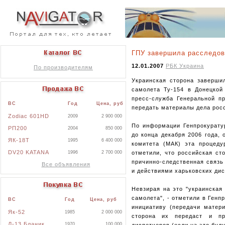
ГПУ завершила расследов
12.01.2007
РБК Украина
По производителям
Украинская сторона заверши
самолета Ту-154 в Донецкой
пресс-служба Генеральной п
ВС
Год
Цена, руб
передать материалы дела рос
Zodiac 601HD
2009
2 900 000
По информации Генпрокурату
РП200
2004
850 000
до конца декабря 2006 года,
ЯК-18Т
1995
6 400 000
комитета (МАК) эта процеду
DV20 KATANA
отметили, что российская ст
1996
2 700 000
причинно-следственная связь
Все объявления
и действиями харьковских дис
Невзирая на это "украинская
самолета", - отметили в Генп
ВС
Год
Цена, руб
инициативу (передачи матери
Як-52
1985
2 000 000
сторона их передаст и пр
Л-13 Бланик
1970
100 000
диспетчеров (если на это буду