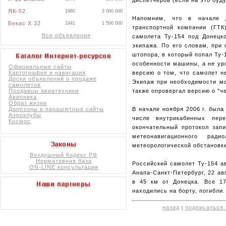
ЯК-52
1980
3 000 000
Напомним, что в начале д
Бекас X 32
1941
1 500 000
транспортной компании (ГТК
Все объявления
самолета Ту-154 под Донецк
экипажа. По его словам, при
штопора, в который попал Ту-
особенности машины, а не ур
Официальные сайты
версию о том, что самолет н
Картография и навигация
Доски объявлений о продаже
Экипаж при необходимости мо
самолетов
также опровергал версию о "ч
Продавцы авиатехники
Авионика
Образ жизни
В начале ноября 2006 г. был
Дропзоны и парашютные сайты
Аэроклубы
числе внутрикабинных пер
Космос
окончательный протокол зап
метеонавигационного рад
метеорологической обстановк
Воздушный Кодекс РФ
Нормативная база
Российский самолет Ту-154 а
ON-LINE консультации
Анапа-Санкт-Петербург, 22 ав
в 45 км от Донецка. Все 17
находились на борту, погибли.
назад
подписаться 
|