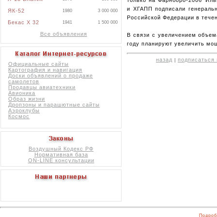
и ХГАПП подписали генеральн
ЯК-52
1980
3 000 000
Российской Федерации в течен
Бекас X 32
1941
1 500 000
Все объявления
В связи с увеличением объем
году планируют увеличить мо
назад
подписаться 
|
Официальные сайты
Картография и навигация
Доски объявлений о продаже
самолетов
Продавцы авиатехники
Авионика
Образ жизни
Дропзоны и парашютные сайты
Аэроклубы
Космос
Воздушный Кодекс РФ
Нормативная база
ON-LINE консультации
Подроб