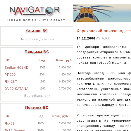
Харьковский авиазавод пе
14.12.2006
AVIA.RU
По производителям
13 декабря специалисты Ха
предприятия отправили в Сам
составе комплекта самолета,
ВС
Год
Цена, руб
показателя готовой машины.
Zodiac 601HD
2009
2 900 000
Полгода назад - 23 мая ф
РП200
2004
850 000
автомобильным транспортом. 
ЯК-18Т
1995
6 400 000
исключить влияние дорожног
DV20 KATANA
изготовлены уникальные лож
1996
2 700 000
московская компания, спец
Все объявления
технология наземной достав
использована наряду с доста
Успешная презентация росс
ВС
Год
Цена, руб
рассчитывать на увеличени
Як-52
1985
2 000 000
авиационному заводу - на пр
Л-13 Бланик
1970
100 000
только на Фарнборо-2006 'Иль