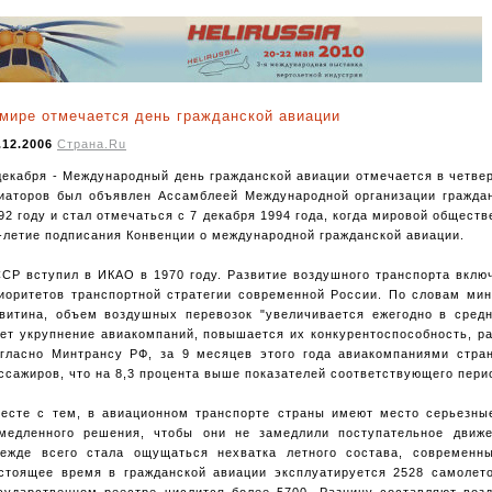
мире отмечается день гражданской авиации
.12.2006
Страна.Ru
декабря - Международный день гражданской авиации отмечается в четвер
иаторов был объявлен Ассамблеей Международной организации гражда
92 году и стал отмечаться с 7 декабря 1994 года, когда мировой общест
-летие подписания Конвенции о международной гражданской авиации.
СР вступил в ИКАО в 1970 году. Развитие воздушного транспорта вклю
иоритетов транспортной стратегии современной России. По словам мин
витина, объем воздушных перевозок "увеличивается ежегодно в средн
ет укрупнение авиакомпаний, повышается их конкурентоспособность, р
гласно Минтрансу РФ, за 9 месяцев этого года авиакомпаниями стра
ссажиров, что на 8,3 процента выше показателей соответствующего пери
есте с тем, в авиационном транспорте страны имеют место серьезн
медленного решения, чтобы они не замедлили поступательное движе
ежде всего стала ощущаться нехватка летного состава, современн
стоящее время в гражданской авиации эксплуатируется 2528 самолето
сударственном реестре числится более 5700. Разницу составляют воз