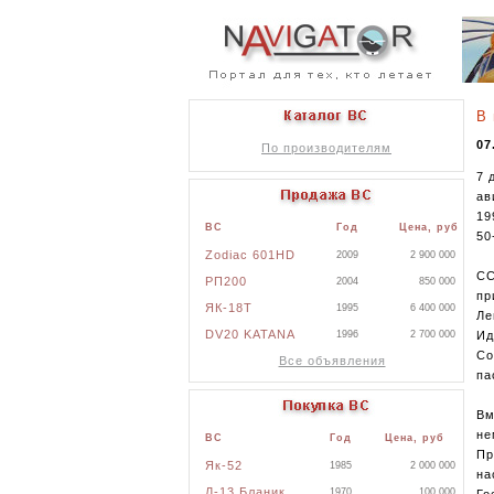
В 
07
По производителям
7 
ав
19
ВС
Год
Цена, руб
50
Zodiac 601HD
2009
2 900 000
СС
РП200
2004
850 000
пр
ЯК-18Т
1995
6 400 000
Ле
DV20 KATANA
Ид
1996
2 700 000
Со
Все объявления
па
Вм
не
ВС
Год
Цена, руб
Пр
Як-52
1985
2 000 000
на
Л-13 Бланик
1970
100 000
Го