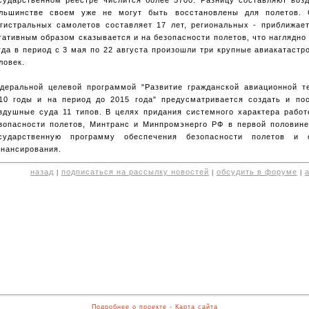
льшинстве своем уже не могут быть восстановлены для полетов. 
гистральных самолетов составляет 17 лет, региональных - приближает
гативным образом сказывается и на безопасности полетов, что наглядно 
гда в период с 3 мая по 22 августа произошли три крупные авиакатаст
ловек.
деральной целевой программой "Развитие гражданской авиационной т
10 годы и на период до 2015 года" предусматривается создать и по
здушные суда 11 типов. В целях придания системного характера рабо
зопасности полетов, Минтранс и Минпромэнерго РФ в первой половине
сударственную программу обеспечения безопасности полетов и 
нансирования.
назад
подписаться на рассылку новостей
обсудить в форуме
|
|
|
Подробнее о проекте
-
Карта сайта