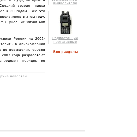
вычислители
Средний возраст парка
ся к 30 годам. Все это
проявилось в этом году,
рофы, унесшие жизни 408
Радиостанции
ехники России на 2002-
портативные
ставить в авиакомпании
те по повышению уровня
Все разделы
 2007 года разработают
определят порядок ее
архив новостей