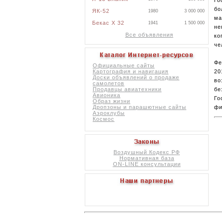
бо
ЯК-52
1980
3 000 000
ма
Бекас X 32
1941
1 500 000
не
Все объявления
ко
че
Фе
Официальные сайты
20
Картография и навигация
Доски объявлений о продаже
во
самолетов
бе
Продавцы авиатехники
Авионика
Го
Образ жизни
фи
Дропзоны и парашютные сайты
Аэроклубы
Космос
Воздушный Кодекс РФ
Нормативная база
ON-LINE консультации