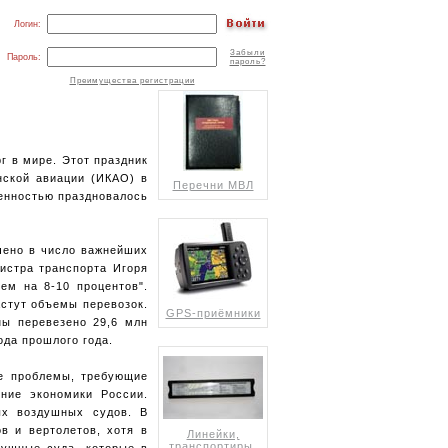
Логин:
Забыли
Пароль:
пароль?
Преимущества регистрации
г в мире. Этот праздник
нской авиации (ИКАО) в
Перечни МВЛ
венностью праздновалось
чено в число важнейших
истра транспорта Игоря
ем на 8-10 процентов".
астут объемы перевозок.
GPS-приёмники
ны перевезено 29,6 млн
ода прошлого года.
ые проблемы, требующие
ние экономики России.
ых воздушных судов. В
в и вертолетов, хотя в
Линейки,
транспортиры,
душные суда, которые в