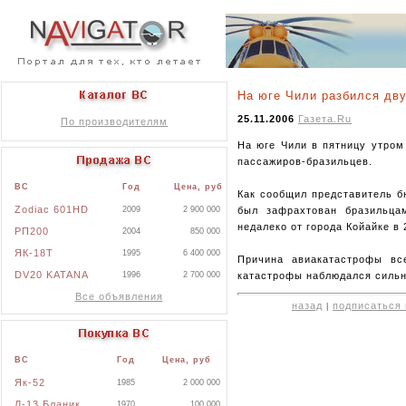
На юге Чили разбился дв
25.11.2006
Газета.Ru
По производителям
На юге Чили в пятницу утром
пассажиров-бразильцев.
ВС
Год
Цена, руб
Как сообщил представитель б
Zodiac 601HD
был зафрахтован бразильца
2009
2 900 000
недалеко от города Койайке в 
РП200
2004
850 000
ЯК-18Т
1995
6 400 000
Причина авиакатастрофы вс
DV20 KATANA
катастрофы наблюдался сильн
1996
2 700 000
Все объявления
назад
подписаться 
|
ВС
Год
Цена, руб
Як-52
1985
2 000 000
Л-13 Бланик
1970
100 000