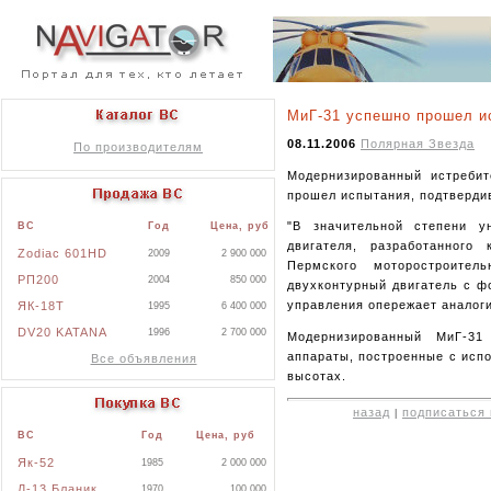
МиГ-31 успешно прошел и
08.11.2006
Полярная Звезда
По производителям
Модернизированный истребит
прошел испытания, подтверди
"В значительной степени у
ВС
Год
Цена, руб
двигателя, разработанного
Zodiac 601HD
2009
2 900 000
Пермского моторостроител
РП200
2004
850 000
двухконтурный двигатель с ф
управления опережает аналог
ЯК-18Т
1995
6 400 000
DV20 KATANA
1996
2 700 000
Модернизированный МиГ-31
аппараты, построенные с исп
Все объявления
высотах.
назад
подписаться 
|
ВС
Год
Цена, руб
Як-52
1985
2 000 000
Л-13 Бланик
1970
100 000