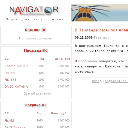
В Таиланде разбился вое
08.11.2006
Газета.ru
По производителям
В центральном Таиланде в с
сообщении таиландских ВВС, п
ВС
Год
Цена, руб
В сообщении говорится, что 
Zodiac 601HD
км к северу от Бангкока. Н
2009
2 900 000
фотографа.
РП200
2004
850 000
ЯК-18Т
1995
6 400 000
назад
подписаться 
|
DV20 KATANA
1996
2 700 000
Все объявления
ВС
Год
Цена, руб
Як-52
1985
2 000 000
Л-13 Бланик
1970
100 000