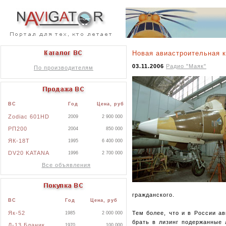
Новая авиастроительная к
03.11.2006
Радио "Маяк"
По производителям
ВС
Год
Цена, руб
Zodiac 601HD
2009
2 900 000
РП200
2004
850 000
ЯК-18Т
1995
6 400 000
DV20 KATANA
1996
2 700 000
Все объявления
гражданского.
ВС
Год
Цена, руб
Як-52
Тем более, что и в России а
1985
2 000 000
брать в лизинг подержанные 
Л-13 Бланик
1970
100 000