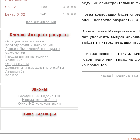
ведущие авиастроительные фир
ЯК-52
1980
3 000 000
Бекас X 32
Новая корпорация будет опре
1941
1 500 000
очень неплохие разработки, а
Все объявления
В свое глава Минпромэнерго 
лет увеличить выпуск авиаци
Официальные сайты
войдет в пятерку ведущих игр
Картография и навигация
Доски объявлений о продаже
самолетов
Пока же решено, что ОАК нач
Продавцы авиатехники
годов подготовит выход на ф
Авионика
Образ жизни
75 процентов.
Дропзоны и парашютные сайты
Аэроклубы
Космос
назад
подписаться 
|
Воздушный Кодекс РФ
Нормативная база
ON-LINE консультации
Подроб