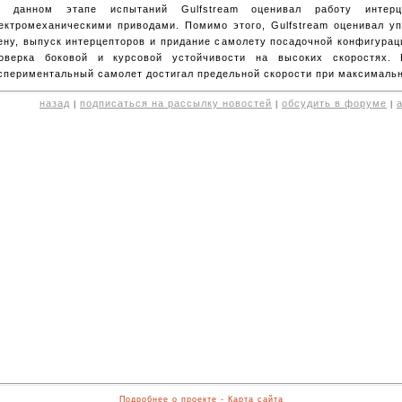
 данном этапе испытаний Gulfstream оценивал работу интерц
ектромеханическими приводами. Помимо этого, Gulfstream оценивал у
ену, выпуск интерцепторов и придание самолету посадочной конфигурац
оверка боковой и курсовой устойчивости на высоких скоростях.
спериментальный самолет достигал предельной скорости при максималь
назад
подписаться на рассылку новостей
обсудить в форуме
|
|
|
Подробнее о проекте
-
Карта сайта