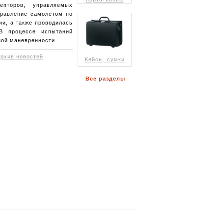
епторов, управляемых
правление самолетом по
ии, а также проводилась
 В процессе испытаний
ной маневренности.
архив новостей
Кейсы, сумки
Все разделы