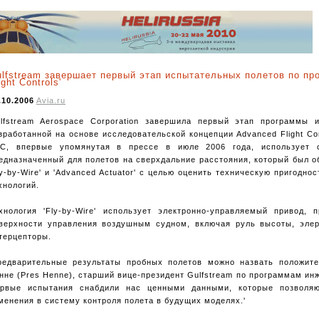
lfstream завершает первый этап испытательных полетов по пр
ight Controls'
.10.2006
Avia.ru
lfstream Aerospace Corporation завершила первый этап программы 
зработанной на основе исследовательской концепции Advanced Flight Co
C, впервые упомянутая в прессе в июле 2006 года, использует 
едназначенный для полетов на сверхдальние расстояния, который был 
ly-by-Wire' и 'Advanced Actuator' с целью оценить техническую пригодно
хнологий.
хнология 'Fly-by-Wire' использует электронно-управляемый привод,
верхности управления воздушным судном, включая руль высоты, элер
терцепторы.
редварительные результаты пробных полетов можно назвать положит
нне (Pres Henne), старший вице-президент Gulfstream по программам инж
рвые испытания снабдили нас ценными данными, которые позволя
менения в систему контроля полета в будущих моделях.'