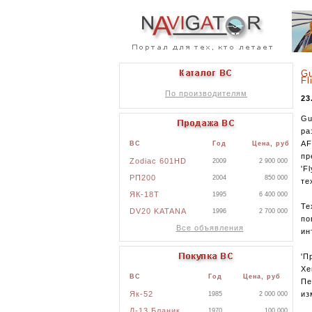
Gu
Fl
По производителям
23
Gu
ра
AF
ВС
Год
Цена, руб
пр
Zodiac 601HD
2009
2 900 000
'F
РП200
2004
850 000
те
ЯК-18Т
1995
6 400 000
Те
DV20 KATANA
1996
2 700 000
по
Все объявления
ин
'П
Хе
ВС
Год
Цена, руб
Пе
из
Як-52
1985
2 000 000
Л-13 Бланик
1970
100 000