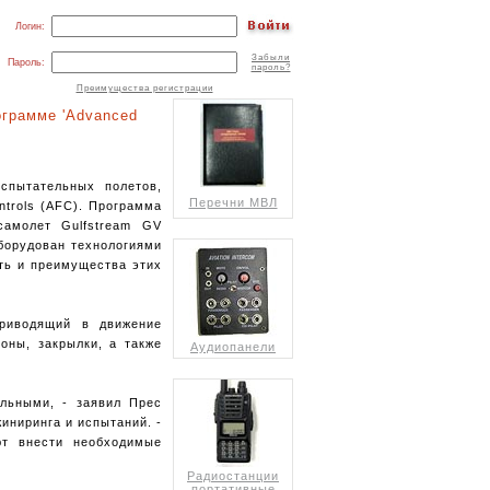
Логин:
Забыли
Пароль:
пароль?
Преимущества регистрации
ограмме 'Advanced
испытательных полетов,
Перечни МВЛ
ntrols (AFC). Программа
самолет Gulfstream GV
оборудован технологиями
сть и преимущества этих
 приводящий в движение
оны, закрылки, а также
Аудиопанели
ельными, - заявил Прес
иниринга и испытаний. -
ют внести необходимые
Радиостанции
портативные