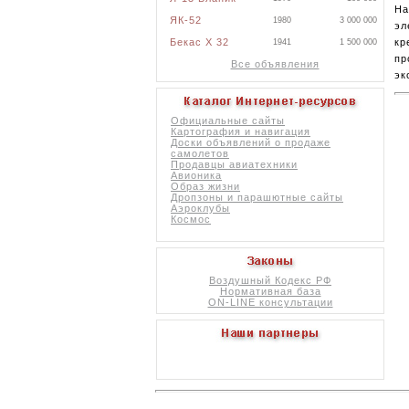
На
ЯК-52
1980
3 000 000
эл
кр
Бекас X 32
1941
1 500 000
пр
Все объявления
эк
Официальные сайты
Картография и навигация
Доски объявлений о продаже
самолетов
Продавцы авиатехники
Авионика
Образ жизни
Дропзоны и парашютные сайты
Аэроклубы
Космос
Воздушный Кодекс РФ
Нормативная база
ON-LINE консультации