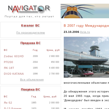
В 2007 году Международн
23.10.2006
Avia.ru
По производителям
ВС
Год
Цена, руб
Zodiac 601HD
2009
2 900 000
РП200
2004
850 000
ЯК-18Т
1995
6 400 000
DV20 KATANA
1996
2 700 000
Все объявления
многочисленными объектами п
До обнаружения этого историч
20 мая 1965 года, когда пр
ВС
Год
Цена, руб
'Домодедово' был введен в эк
Як-52
1985
2 000 000
Л-13 Бланик
1970
100 000
'В начале декабря 1963 го