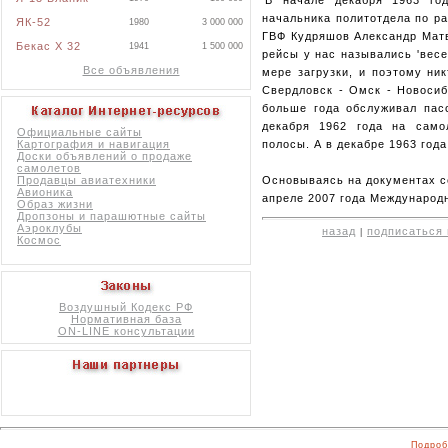
начальника политотдела по р
ЯК-52
1980
3 000 000
ГВФ Кудряшов Александр Матве
Бекас X 32
1941
1 500 000
рейсы у нас назывались 'весе
Все объявления
мере загрузки, и поэтому ни
Свердловск - Омск - Новосиб
больше года обслуживал пас
декабря 1962 года на само
Официальные сайты
полосы. А в декабре 1963 год
Картография и навигация
Доски объявлений о продаже
самолетов
Основываясь на документах с
Продавцы авиатехники
Авионика
апреле 2007 года Международн
Образ жизни
Дропзоны и парашютные сайты
Аэроклубы
назад
подписаться 
|
Космос
Воздушный Кодекс РФ
Нормативная база
ON-LINE консультации
Подроб