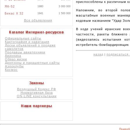
приспособлены к различным к
ЯК-52
1980
3 000 000
Напомним, во второй поло
Бекас X 32
1941
1 500 000
масштабные военные маневр
Все объявления
кодовым названием "Удар Зол
В ходе учений иранские вое
частности, ракеты ближнего 
Официальные сайты
(видеозапись испытания к
Картография и навигация
истребитель-бомбардировщик 
Доски объявлений о продаже
самолетов
Продавцы авиатехники
назад
подписаться 
|
Авионика
Образ жизни
Дропзоны и парашютные сайты
Аэроклубы
Космос
Воздушный Кодекс РФ
Нормативная база
ON-LINE консультации
Подроб