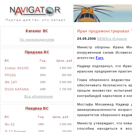
Иран продемонстрировал '
24.09.2006
NEWSru Израиль
По производителям
Министр обороны Ирана Мо
вооруженным силам Исламской
Fars
агентство
.
ВС
Год
Цена, руб
Наджар подчеркнул, что Иран
Zodiac 601HD
2009
2 900 000
иранские предприятия практич
РП200
2004
850 000
Глава оборонного ведомства
ЯК-18Т
1995
6 400 000
обеспечивать безопасность и
DV20 KATANA
1996
2 700 000
прошли множество испытаний
контрабандой наркотиков и к
Все объявления
Мостафа Мохаммед Наджар д
авиапромышленности возраст
приоритетов оборонного ведом
ВС
Год
Цена, руб
Министр утверждает, что нов
Як-52
1985
2 000 000
способны находиться в воз
Л-13 Бланик
1970
100 000