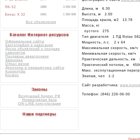
ЯК-52
1980
3 000 000
Длина, м 6.30
Высота, м 2.00
Бекас X 32
1941
1 500 000
Площадь крыла, м2 13.78
Все объявления
Масса, кг
пустого 275
Тип двигателя 1 ПД Rotax 58
Официальные сайты
Мощность, л.с. 2 х 64
Картография и навигация
Максимальная скорость, км/ч
Доски объявлений о продаже
самолетов
Минимальная скорость, км/ч
Продавцы авиатехники
Практическая дальность, км 
Авионика
Образ жизни
Практический потолок, м 450
Дропзоны и парашютные сайты
Макс. эксплутационная перег
Аэроклубы
Космос
Экипаж, чел 1-2
Сайт разработчика:
www.konver
Телефон: (846) 226-06-00
Воздушный Кодекс РФ
Нормативная база
ON-LINE консультации
Подроб