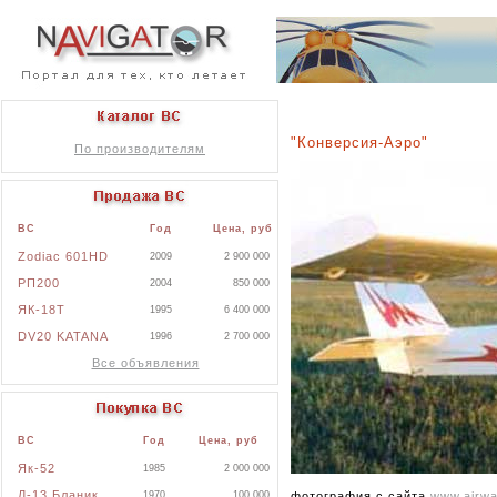
"Конверсия-Аэро"
По производителям
ВС
Год
Цена, руб
Zodiac 601HD
2009
2 900 000
РП200
2004
850 000
ЯК-18Т
1995
6 400 000
DV20 KATANA
1996
2 700 000
Все объявления
ВС
Год
Цена, руб
Як-52
1985
2 000 000
Л-13 Бланик
фотография с сайта
www.airwa
1970
100 000