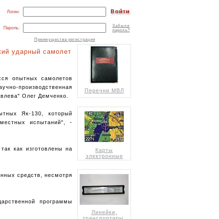
Логин:
Забыли
Пароль:
пароль?
Преимущества регистрации
гкий ударный самолет
хся опытных самолетов
учно-производственная
Перечни МВЛ
овлева" Олег Демченко.
ытных Як-130, который
местных испытаний", -
 так как изготовлены на
Карты
электронные
енных средств, несмотря
дарственной программы
Линейки,
транспортиры,