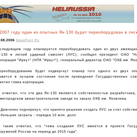
2007 году один из опытных Як-130 будет переоборудован в ле
.08.2006
АвиаПорт.Ru
следующем году планируется переоборудовать один из двух имеющи
-130 в легкий ударный самолет (ЛУС), сообщил президент ОАО "На
рпорация "Иркут" (НПК "Иркут"), генеральный директор ОАО "ОКБ им. Як
ереоборудованию будет подвергнут планер того одного из двух оп
ажется в лучшем состоянии после проведения Государственных сов
метил глава корпорации.
 отметил, что эти два Як-130 являются собственностью разработчика,
жегородском авиастроительном заводе по заказу ОКБ им. Яковлева.
 Демченко подчеркнул, что принято решение создать ЛУС за счет собств
 большие затраты - порядка 10 млн. долл.
 также отметил, что "тема создания ЛУС имеется в проекте Госу
оружений России на период до 2015 года".