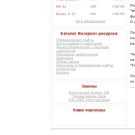
По
ЯК-52
1980
3 000 000
"М
Бекас X 32
1941
1 500 000
фу
Все объявления
О.
По
по
Официальные сайты
ра
Картография и навигация
Доски объявлений о продаже
самолетов
"Н
Продавцы авиатехники
Авионика
ка
Образ жизни
"К
Дропзоны и парашютные сайты
Аэроклубы
Космос
По
по
Воздушный Кодекс РФ
Нормативная база
ON-LINE консультации