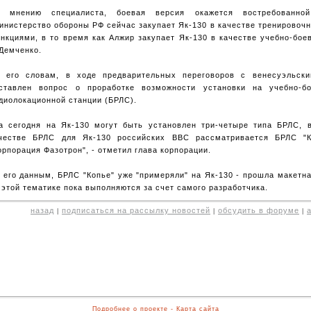
 мнению специалиста, боевая версия окажется востребованно
инистерство обороны РФ сейчас закупает Як-130 в качестве тренировоч
нкциями, в то время как Алжир закупает Як-130 в качестве учебно-боев
Демченко.
 его словам, в ходе предварительных переговоров с венесуэльск
ставлен вопрос о проработке возможности установки на учебно-б
диолокационной станции (БРЛС).
а сегодня на Як-130 могут быть установлен три-четыре типа БРЛС, 
честве БРЛС для Як-130 российских ВВС рассматривается БРЛС "
орпорация Фазотрон", - отметил глава корпорации.
 его данным, БРЛС "Копье" уже "примеряли" на Як-130 - прошла макетн
 этой тематике пока выполняются за счет самого разработчика.
назад
подписаться на рассылку новостей
обсудить в форуме
|
|
|
Подробнее о проекте
-
Карта сайта