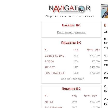
В 
28
По производителям
В 
Як
ко
ВС
Год
Цена, руб
Zodiac 601HD
"П
2009
2 900 000
ок
РП200
2004
850 000
от
ЯК-18Т
1995
6 400 000
DV20 KATANA
Он
1996
2 700 000
Ни
Все объявления
О.
на
ВС
Год
Цена, руб
Он
Як-52
1985
2 000 000
во
Л-13 Бланик
1970
100 000