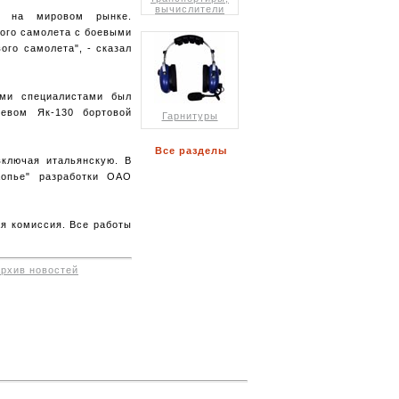
вычислители
й на мировом рынке.
ного самолета с боевыми
ого самолета", - сказал
ими специалистами был
оевом Як-130 бортовой
Гарнитуры
Все разделы
включая итальянскую. В
Копье" разработки ОАО
ая комиссия. Все работы
архив новостей