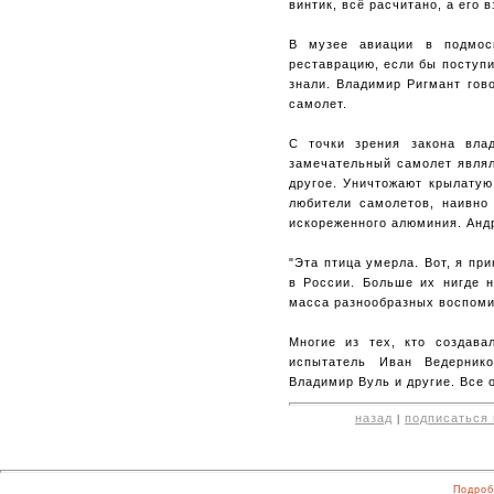
винтик, всё расчитано, а его 
В музее авиации в подмос
реставрацию, если бы поступи
знали. Владимир Ригмант гово
самолет.
С точки зрения закона вла
замечательный самолет являл
другое. Уничтожают крылатую
любители самолетов, наивно 
искореженного алюминия. Андр
"Эта птица умерла. Вот, я пр
в России. Больше их нигде н
масса разнообразных воспомин
Многие из тех, кто создава
испытатель Иван Ведернико
Владимир Вуль и другие. Все о
назад
подписаться 
|
Подроб