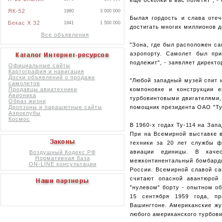
ЯК-52
1980
3 000 000
Былая гордость и слава отеч
Бекас X 32
1941
1 500 000
достигать многих миллионов 
Все объявления
"Зона, где был расположен са
аэропорту. Самолет был при
подлежит", - заявляет директ
Официальные сайты
Картография и навигация
Доски объявлений о продаже
"Любой западный музей спит и
самолетов
компоновке и конструкции 
Продавцы авиатехники
Авионика
турбовинтовыми двигателями,
Образ жизни
помощник президента ОАО "Ту
Дропзоны и парашютные сайты
Аэроклубы
Космос
В 1960-х годах Ту-114 на Запа
При на Всемирной выставке в
техники за 20 лет службы 
авиации единицы. В каче
Воздушный Кодекс РФ
Нормативная база
межконтинентальный бомбарди
ON-LINE консультации
России. Всемирной славой са
считают опасной авантюрой
"нулевом" борту - опытном об
15 сентября 1959 года, п
Вашингтоне. Американские жу
любого американского турбови