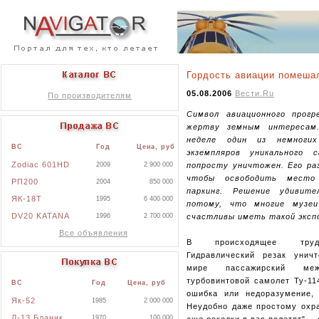
Гордость авиации помеша
05.08.2006
Вести.Ru
По производителям
Символ авиационного прогр
жертву земным интересам
неделе один из немногих
ВС
Год
Цена, руб
экземпляров уникального 
Zodiac 601HD
попросту уничтожен. Его раз
2009
2 900 000
чтобы освободить место
РП200
2004
850 000
паркинг. Решение удивит
ЯК-18Т
1995
6 400 000
потому, что многие музе
DV20 KATANA
счастливы иметь такой эксп
1996
2 700 000
Все объявления
В происходящее труд
Гидравлический резак унич
мире пассажирский межк
турбовинтовой самолет Ту-11
ВС
Год
Цена, руб
ошибка или недоразумение,
Як-52
1985
2 000 000
Неудобно даже простому охра
Л-13 Бланик
1970
100 000
еще осколки в вас полетят", -