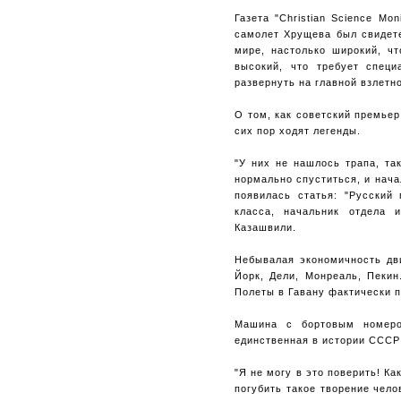
Газета "Christian Science Mo
самолет Хрущева был свидет
мире, настолько широкий, ч
высокий, что требует специ
развернуть на главной взлетн
О том, как советский премье
сих пор ходят легенды.
"У них не нашлось трапа, та
нормально спуститься, и нача
появилась статья: "Русский 
класса, начальник отдела 
Казашвили.
Небывалая экономичность дв
Йорк, Дели, Монреаль, Пекин
Полеты в Гавану фактически п
Машина с бортовым номеро
единственная в истории СССР
"Я не могу в это поверить! К
погубить такое творение чел