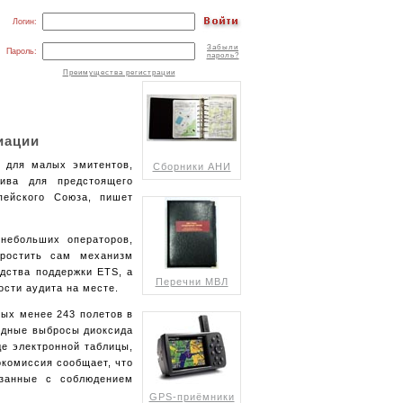
Логин:
Забыли
Пароль:
пароль?
Преимущества регистрации
иации
я для малых эмитентов,
Сборники АНИ
лива для предстоящего
пейского Союза, пишет
небольших операторов,
простить сам механизм
дства поддержки ETS, а
Перечни МВЛ
ости аудита на месте.
ых менее 243 полетов в
годные выбросы диоксида
де электронной таблицы,
окомиссия сообщает, что
язанные с соблюдением
GPS-приёмники