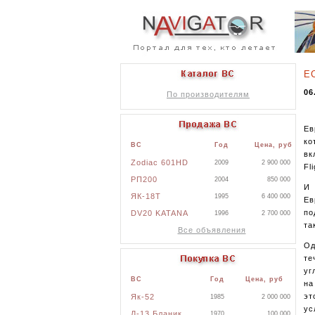
ЕС
06
По производителям
Ев
ко
ВС
Год
Цена, руб
вк
Zodiac 601HD
2009
2 900 000
Fl
РП200
2004
850 000
И 
ЯК-18Т
1995
6 400 000
Ев
по
DV20 KATANA
1996
2 700 000
та
Все объявления
Од
те
уг
ВС
Год
Цена, руб
на
эт
Як-52
1985
2 000 000
ус
Л-13 Бланик
1970
100 000