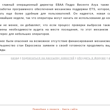
 главный операционный директор EBAA Педро Висенте Азуа также
работки программного обеспечения механизма поддержки ETS, которое,
ать еще более удобным для пользователей. Он надеется, новая с
ижайшие недели, так что операторы могут начать ее использование до ко
м не менее, он добавляет, что если процесс проверки выбросов такж
мены необходимости аудита на месте посещения, то этот механизм 
терес для небольших операторов.
нее были опасения на возможное отсутствие финансирования механизма
льшинство стан Евросоюза заявили о своей готовности продолжить вы
жды.
назад
подписаться на рассылку новостей
обсудить в форуме
|
|
|
Подробнее о проекте
-
Карта сайта