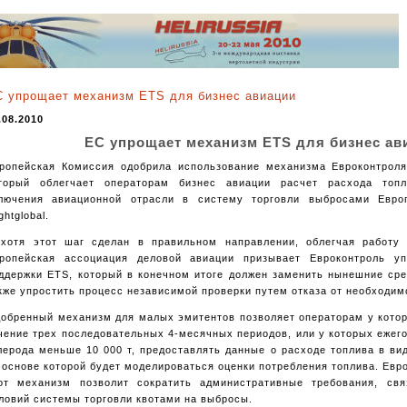
 упрощает механизм ETS для бизнес авиации
.08.2010
ЕС упрощает механизм ETS для бизнес ав
ропейская Комиссия одобрила использование механизма Евроконтрол
торый облегчает операторам бизнес авиации расчет расхода топ
лючения авиационной отрасли в систему торговли выбросами Евро
ightglobal.
хотя этот шаг сделан в правильном направлении, облегчая работу 
ропейская ассоциация деловой авиации призывает Евроконтроль у
ддержки ETS, который в конечном итоге должен заменить нынешние сре
кже упростить процесс независимой проверки путем отказа от необходим
обренный механизм для малых эмитентов позволяет операторам у котор
чение трех последовательных 4-месячных периодов, или у которых еже
лерода меньше 10 000 т, предоставлять данные о расходе топлива в ви
 основе которой будет моделироваться оценки потребления топлива. Евр
от механизм позволит сократить административные требования, св
ловий системы торговли квотами на выбросы.