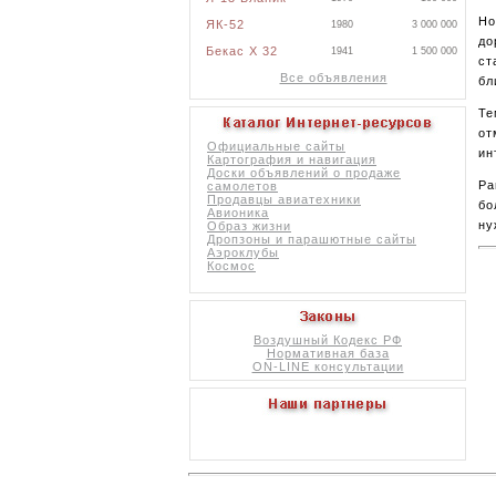
Но
ЯК-52
1980
3 000 000
до
Бекас X 32
1941
1 500 000
ст
Все объявления
бл
Те
от
Официальные сайты
ин
Картография и навигация
Доски объявлений о продаже
Ра
самолетов
Продавцы авиатехники
бо
Авионика
ну
Образ жизни
Дропзоны и парашютные сайты
Аэроклубы
Космос
Воздушный Кодекс РФ
Нормативная база
ON-LINE консультации