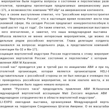
 мероприятии были подняты вопросы о состоянии и перспективах разв
ртолетов, проведены презентации предлагаемых американскому рын
-171, и возможностях компании "ЮТэйр" на американском континенте.
Реус в своем выступлении отметил, что "российские вертолетостроите
лдинг "Вертолеты России", что в настоящее время позволяет вести пл
укоемкой сфере. На сегодня Россия предлагает конкурентоспособную п
торой растет год от года". Он также отметил, что американская выставо
 него впечатление, и заметил, что наша международная выставка 
liRussia является не менее интересным мероприятием, где можно п
дельным рядом российских вертолетов. Глава делегации холдинг
тановился на вопросах модельного ряда, а представители компаний
езентации Ка-32 и Ми-171.
социация вертолетной индустрии России подготовила к этому мероприя
ажданских вертолетов России: состояние и перспективы" с которым
авления АВИ М.Казачков.
усский час" проводится уже в третий раз по инициативе АВИ и при п
ртолетной организации, которая является организатором HEL
едставительным с российской стороны он не был никогда и очевидно по
е проводилось российское мероприятие, не всем хватило места, и 
щения спикерам было задано немало вопросов.
 время "Русского часа" председатель правления АВИ М.Казачков
ждународной вертолетной ассоциации Matt Zuccaro медалью АВИ
ждународное сотрудничество в области вертолетной индустрии".
LI-EXPO ежегодная выставка, организуемая Международной верто
оводимая на территории Соединенных Штатов Америки. О ее масштабах 