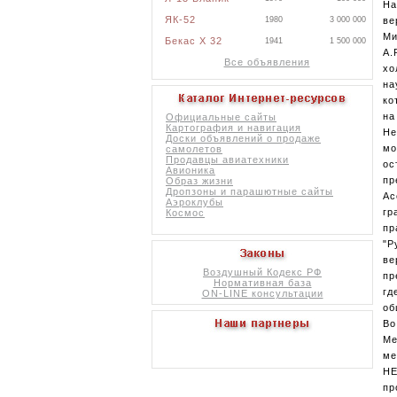
На
ЯК-52
1980
3 000 000
ве
Ми
Бекас X 32
1941
1 500 000
А.
Все объявления
хо
на
ко
на
Официальные сайты
Картография и навигация
He
Доски объявлений о продаже
мо
самолетов
Продавцы авиатехники
ос
Авионика
пр
Образ жизни
Дропзоны и парашютные сайты
Ас
Аэроклубы
гр
Космос
пр
"Р
ве
Воздушный Кодекс РФ
пр
Нормативная база
гд
ON-LINE консультации
об
Во
Ме
ме
HE
пр