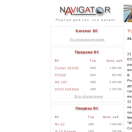
'Р
24
По производителям
21
EX
ВС
Год
Цена, руб
ра
Zodiac 601HD
2009
2 900 000
ме
РП200
В 
2004
850 000
Ро
ЯК-18Т
1995
6 400 000
др
DV20 KATANA
1996
2 700 000
ср
Все объявления
ве
22
на
пр
ВС
Год
Цена, руб
Ми
"М
Як-52
1985
2 000 000
Со
Л-13 Бланик
1970
100 000