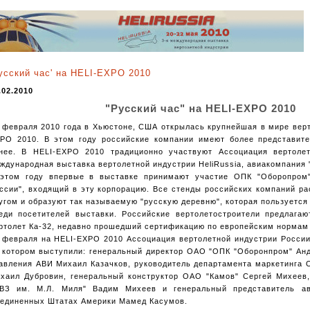
усский час' на HELI-EXPO 2010
.02.2010
"Русский час" на HELI-EXPO 2010
 февраля 2010 года в Хьюстоне, США открылась крупнейшая в мире вер
PO 2010. В этом году российские компании имеют более представит
нее. В HELI-EXPO 2010 традиционно участвуют Ассоциация вертолет
ждународная выставка вертолетной индустрии HeliRussia, авиакомпания 
этом году впервые в выставке принимают участие ОПК "Оборопром"
ссии", входящий в эту корпорацию. Все стенды российских компаний р
угом и образуют так называемую "русскую деревню", которая пользуетс
еди посетителей выставки. Российские вертолетостроители предлага
ртолет Ка-32, недавно прошедший сертификацию по европейским нормам 
 февраля на HELI-EXPO 2010 Ассоциация вертолетной индустрии России
 котором выступили: генеральный директор ОАО "ОПК "Оборонпром" Анд
авления АВИ Михаил Казачков, руководитель департамента маркетинга 
хаил Дубровин, генеральный конструктор ОАО "Камов" Сергей Михеев
ВЗ им. М.Л. Миля" Вадим Михеев и генеральный представитель а
единенных Штатах Америки Мамед Касумов.