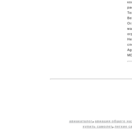
ко
ра
Te
Be
Ог
ма
ог
Не
сп
Ag
MD
,
авиакаталог
авиация общего на
,
купить самолет
легкие с