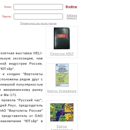
Логин:
Забыли
Пароль:
пароль?
Преимущества регистрации
толетная выставка HELI-
Перечни МВЛ
ельную экспозицию, чем
ной индустрии России,
"ЮТэйр".
 и холдинг "Вертолеты
асположены рядом друг с
я немалой популярностью
ют американскому рынку
Карты бумажные
и Ми-171.
 провела "Русский час",
рей Реус, председатель
ОАО "Вертолеты России"
, представитель от ОАО
виакомпании "ЮТэйр" в
Карты
электронные