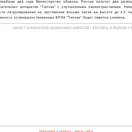
ижайшие два года Министерство обороны России получит два разве
тательных аппаратов "Типчак" с улучшенными харакетристиками. Нов
сти патрулирование на протяжении восьми часов на высоте до 4,5 т
мность усовершенствованных БПЛА "Типчак" будет заметно снижена.
назад
подписаться на рассылку новостей
обсудить в форуме
|
|
|
Подробнее о проекте
-
Карта сайта