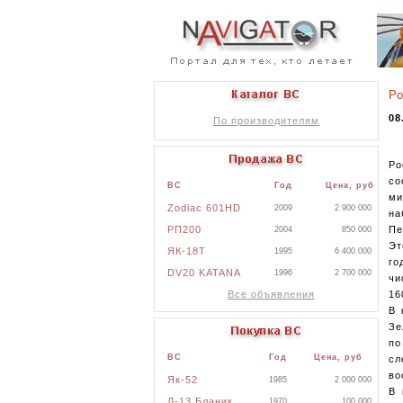
Ро
08
По производителям
Ро
со
ВС
Год
Цена, руб
ми
Zodiac 601HD
2009
2 900 000
на
РП200
Пе
2004
850 000
Эт
ЯК-18Т
1995
6 400 000
го
DV20 KATANA
1996
2 700 000
чи
Все объявления
16
В 
Зе
по
ВС
Год
Цена, руб
сл
во
Як-52
1985
2 000 000
В 
Л-13 Бланик
1970
100 000