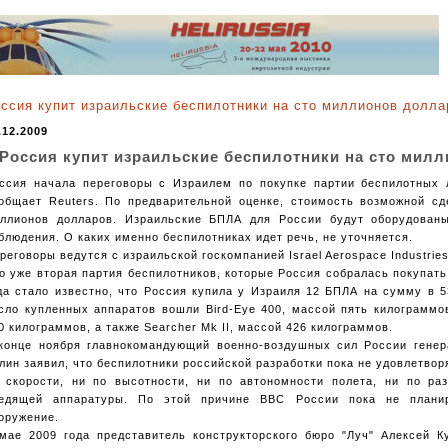
ссия купит израильские беспилотники на сто миллионов долла
.12.2009
Россия купит израильские беспилотники на сто мил
ссия начала переговоры с Израилем по покупке партии беспилотных 
общает Reuters. По предварительной оценке, стоимость возможной сд
ллионов долларов. Израильские БПЛА для России будут оборудован
блюдения. О каких именно беспилотниках идет речь, не уточняется.
реговоры ведутся с израильской госкомпанией Israel Aerospace Industries
о уже вторая партия беспилотников, которые Россия собралась покупать
да стало известно, что Россия купила у Израиля 12 БПЛА на сумму в 
сло купленных аппаратов вошли Bird-Eye 400, массой пять килограммо
0 килограммов, а также Searcher Mk II, массой 426 килограммов.
конце ноября главнокомандующий военно-воздушных сил России генер
лин заявил, что беспилотники российской разработки пока не удовлетво
 скорости, ни по высотности, ни по автономности полета, ни по р
едящей аппаратуры. По этой причине ВВС России пока не плани
оружение.
мае 2009 года представитель конструкторского бюро "Луч" Алексей К