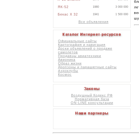
бл
ЯК-52
1980
3 000 000
ле
ве
Бекас X 32
1941
1 500 000
шу
Все объявления
Официальные сайты
Картография и навигация
Доски объявлений о продаже
самолетов
Продавцы авиатехники
Авионика
Образ жизни
Дропзоны и парашютные сайты
Аэроклубы
Космос
Воздушный Кодекс РФ
Нормативная база
ON-LINE консультации