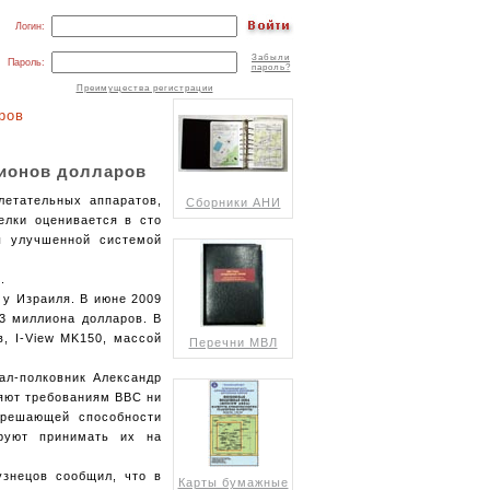
Логин:
Забыли
Пароль:
пароль?
Преимущества регистрации
ров
лионов долларов
летательных аппаратов,
Сборники АНИ
елки оценивается в сто
ы улучшенной системой
.
 у Израиля. В июне 2009
53 миллиона долларов. В
в, I-View MK150, массой
Перечни МВЛ
ал-полковник Александр
ряют требованиям ВВС ни
азрешающей способности
руют принимать их на
узнецов сообщил, что в
Карты бумажные