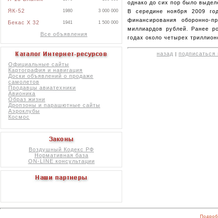
однако до сих пор было выдел
ЯК-52
1980
3 000 000
В середине ноября 2009 го
финансирования оборонно-п
Бекас X 32
1941
1 500 000
миллиардов рублей. Ранее ро
Все объявления
годах около четырех триллион
назад
подписаться 
|
Официальные сайты
Картография и навигация
Доски объявлений о продаже
самолетов
Продавцы авиатехники
Авионика
Образ жизни
Дропзоны и парашютные сайты
Аэроклубы
Космос
Воздушный Кодекс РФ
Нормативная база
ON-LINE консультации
Подроб