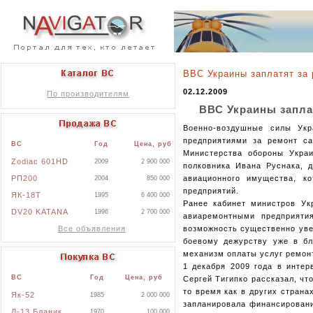
ВВС Украины заплатят за
02.12.2009
По производителям
ВВС Украины запла
Военно-воздушные силы Ук
предприятиями за ремонт с
ВС
Год
Цена, руб
Министерства обороны Укра
Zodiac 601HD
2009
2 900 000
полковника Ивана Руснака, 
РП200
авиационного имущества, к
2004
850 000
предприятий.
ЯК-18Т
1995
6 400 000
Ранее кабинет министров Ук
DV20 KATANA
1996
2 700 000
авиаремонтными предприяти
Все объявления
возможность существенно уве
боевому дежурству уже в бл
механизм оплаты услуг ремон
1 декабря 2009 года в интер
ВС
Год
Цена, руб
Сергей Тигипко рассказал, чт
то время как в других страна
Як-52
1985
2 000 000
запланировала финансировани
Л-13 Бланик
1970
100 000