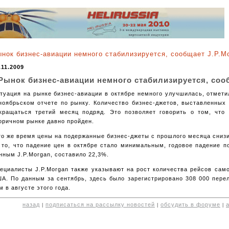
нок бизнес-авиации немного стабилизируется, сообщает J.P.M
.11.2009
Рынок бизнес-авиации немного стабилизируется, соо
туация на рынке бизнес-авиации в октябре немного улучшилась, отмети
ноябрьском отчете по рынку. Количество бизнес-джетов, выставленных
кращаться третий месяц подряд. Это позволяет говорить о том, что
оричном рынке давно пройден.
то же время цены на подержанные бизнес-джеты с прошлого месяца сниз
 то, что падение цен в октябре стало минимальным, годовое падение п
нным J.P.Morgan, составило 22,3%.
ециалисты J.P.Morgan также указывают на рост количества рейсов сам
А. По данным за сентябрь, здесь было зарегистрировано 308 000 пере
м в августе этого года.
назад
подписаться на рассылку новостей
обсудить в форуме
|
|
|