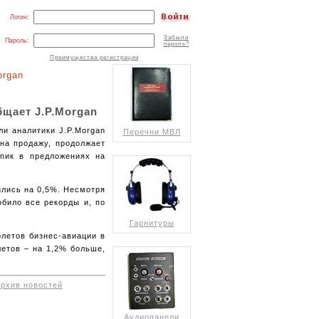
Логин:
Забыли
Пароль:
пароль?
Преимущества регистрации
organ
бщает J.P.Morgan
ли аналитики J.P.Morgan
Перечни МВЛ
 на продажу, продолжает
 пик в предложениях на
ились на 0,5%. Несмотря
обило все рекорды и, по
Гарнитуры
олетов бизнес-авиации в
летов – на 1,2% больше,
архив новостей
Аудиопанели