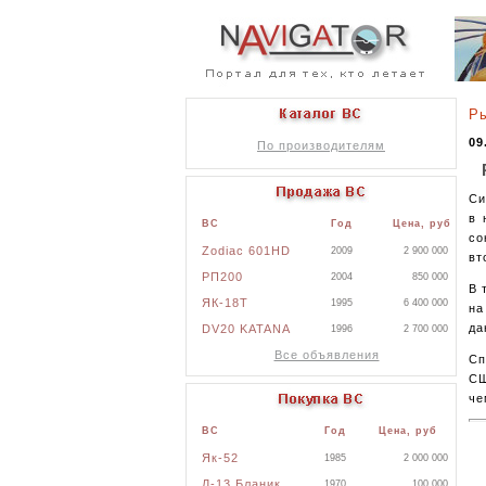
Ры
09
По производителям
Си
в 
ВС
Год
Цена, руб
со
Zodiac 601HD
2009
2 900 000
вт
РП200
2004
850 000
В 
ЯК-18Т
1995
6 400 000
на
да
DV20 KATANA
1996
2 700 000
Все объявления
Сп
СШ
че
ВС
Год
Цена, руб
Як-52
1985
2 000 000
Л-13 Бланик
1970
100 000