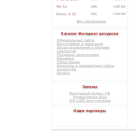
ЯК-52
1980
3 000 000
Бекас X 32
1941
1 500 000
Все объявления
Официальные сайты
Картография и навигация
Доски объявлений о продаже
самолетов
Продавцы авиатехники
Авионика
Образ жизни
Дропзоны и парашютные сайты
Аэроклубы
Космос
Воздушный Кодекс РФ
Нормативная база
ON-LINE консультации