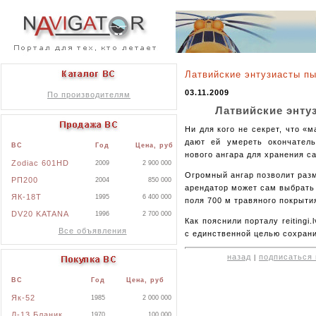
Латвийские энтузиасты п
03.11.2009
По производителям
Латвийские энту
Ни для кого не секрет, что «
дают ей умереть окончатель
ВС
Год
Цена, руб
нового ангара для хранения с
Zodiac 601HD
2009
2 900 000
Огромный ангар позволит раз
РП200
2004
850 000
арендатор может сам выбрать 
ЯК-18Т
1995
6 400 000
поля 700 м травяного покрыти
DV20 KATANA
1996
2 700 000
Как пояснили порталу reitingi
Все объявления
с единственной целью сохрани
назад
подписаться 
|
ВС
Год
Цена, руб
Як-52
1985
2 000 000
Л-13 Бланик
1970
100 000