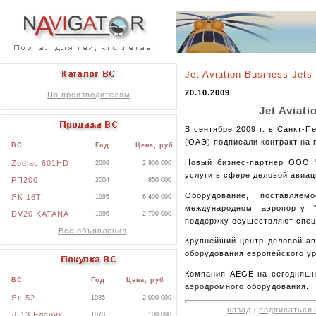
Jet Aviation Business Jet
20.10.2009
По производителям
Jet Aviat
В сентябре 2009 г. в Санкт-П
(ОАЭ) подписали контракт на 
ВС
Год
Цена, руб
Новый бизнес-партнер ООО "
Zodiac 601HD
2009
2 900 000
услуги в сфере деловой авиац
РП200
2004
850 000
Оборудование, поставляе
ЯК-18Т
1995
6 400 000
международном аэропорту "
DV20 KATANA
1996
2 700 000
поддержку осуществляют спец
Все объявления
Крупнейший центр деловой ав
оборудования европейского у
Компания AEGE на сегодняшн
ВС
Год
Цена, руб
аэродромного оборудования.
Як-52
1985
2 000 000
назад
подписаться 
|
Л-13 Бланик
1970
100 000