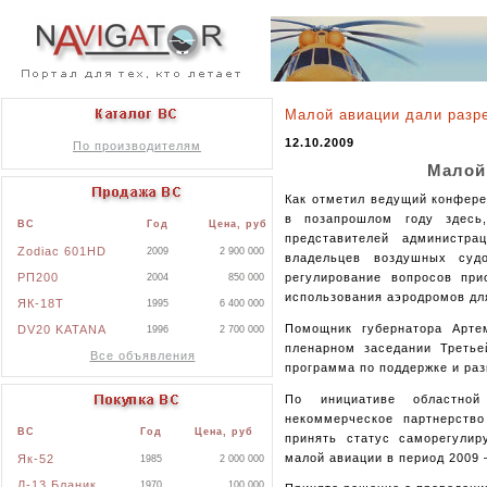
Малой авиации дали разр
12.10.2009
По производителям
Малой 
Как отметил ведущий конфере
в позапрошлом году здесь
ВС
Год
Цена, руб
представителей администра
Zodiac 601HD
2009
2 900 000
владельцев воздушных суд
РП200
регулирование вопросов при
2004
850 000
использования аэродромов дл
ЯК-18Т
1995
6 400 000
Помощник губернатора Арте
DV20 KATANA
1996
2 700 000
пленарном заседании Третье
Все объявления
программа по поддержке и раз
По инициативе областной
некоммерческое партнерств
ВС
Год
Цена, руб
принять статус саморегулир
малой авиации в период 2009 
Як-52
1985
2 000 000
Л-13 Бланик
1970
100 000