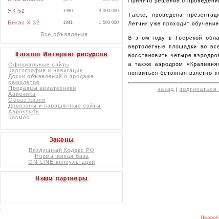
Принято решение о проведени
ЯК-52
1980
3 000 000
Также, проведена презентац
Бекас X 32
1941
1 500 000
Летчик уже проходит обучение
Все объявления
В этом году в Тверской обла
вертолетные площадки во вс
восстановить четыре аэродро
а также аэродром «Крапивня
Официальные сайты
Картография и навигация
появиться бетонная взлетно-п
Доски объявлений о продаже
самолетов
Продавцы авиатехники
назад
подписаться 
|
Авионика
Образ жизни
Дропзоны и парашютные сайты
Аэроклубы
Космос
Воздушный Кодекс РФ
Нормативная база
ON-LINE консультации
Подроб