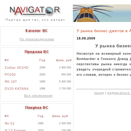
У рынка бизнес-джетов в 
18.09.2009
По производителям
У рынка бизне
Несмотря на всемирный эконо
Bombardier в Гонконге Дэвид 
ВС
Год
Цена, руб
перспективы рынка никогда 
Zodiac 601HD
2009
2 900 000
увидеть очередной стремител
РП200
его словам, интерес к бизнес
2004
850 000
ЯК-18Т
1995
6 400 000
DV20 KATANA
1996
2 700 000
назад
подписаться 
|
Все объявления
ВС
Год
Цена, руб
Як-52
1985
2 000 000
Л-13 Бланик
1970
100 000