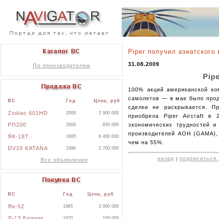
Piper получил азиатского
31.08.2009
По производителям
Pip
100% акций американской ком
самолетов — в мае было прод
ВС
Год
Цена, руб
сделки не раскрывается. П
Zodiac 601HD
2009
2 900 000
приобрела Piper Aircraft в
РП200
экономических трудностей 
2004
850 000
производителей АОН (GAMA), 
ЯК-18Т
1995
6 400 000
чем на 55%.
DV20 KATANA
1996
2 700 000
назад
подписаться 
|
Все объявления
ВС
Год
Цена, руб
Як-52
1985
2 000 000
Л-13 Бланик
1970
100 000