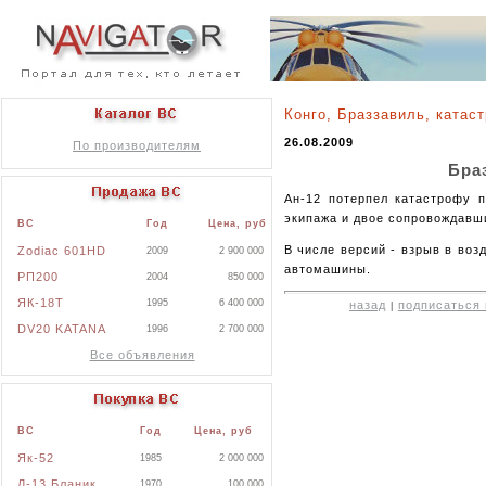
Конго, Браззавиль, катас
26.08.2009
По производителям
Бра
Ан-12 потерпел катастрофу п
экипажа и двое сопровождавши
ВС
Год
Цена, руб
В числе версий - взрыв в воз
Zodiac 601HD
2009
2 900 000
автомашины.
РП200
2004
850 000
ЯК-18Т
1995
6 400 000
назад
подписаться 
|
DV20 KATANA
1996
2 700 000
Все объявления
ВС
Год
Цена, руб
Як-52
1985
2 000 000
Л-13 Бланик
1970
100 000