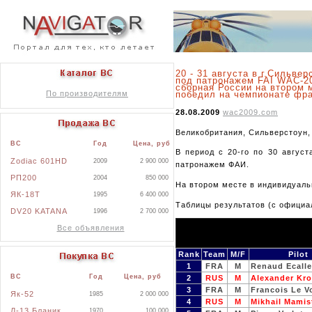
20 - 31 августа в г.Сильве
под патронажем FAI WAC-20
сборная России на втором 
По производителям
победил на чемпионате фра
28.08.2009
wac2009.com
Великобритания, Сильверстоун
ВС
Год
Цена, руб
В период с 20-го по 30 август
Zodiac 601HD
2009
2 900 000
патронажем ФАИ.
РП200
2004
850 000
На втором месте в индивидуаль
ЯК-18Т
1995
6 400 000
Таблицы результатов (с официа
DV20 KATANA
1996
2 700 000
Все объявления
Rank
Team
M/F
Pilot
1
FRA
M
Renaud Ecalle
ВС
Год
Цена, руб
2
RUS
M
Alexander Kro
3
FRA
M
Francois Le V
Як-52
1985
2 000 000
4
RUS
M
Mikhail Mamis
Л-13 Бланик
1970
100 000