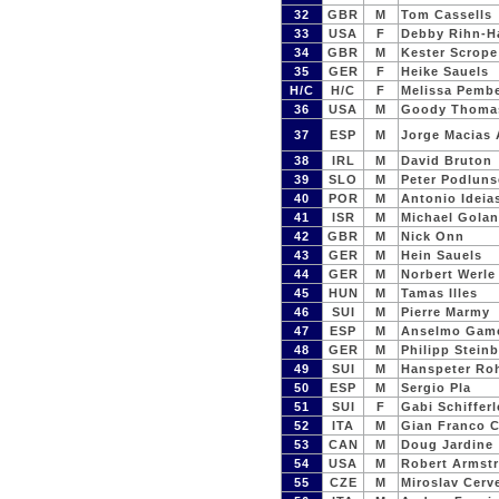
32
GBR
M
Tom Cassells
33
USA
F
Debby Rihn-H
34
GBR
M
Kester Scrope
35
GER
F
Heike Sauels
H/C
H/C
F
Melissa Pemb
36
USA
M
Goody Thoma
37
ESP
M
Jorge Macias
38
IRL
M
David Bruton
39
SLO
M
Peter Podluns
40
POR
M
Antonio Ideia
41
ISR
M
Michael Golan
42
GBR
M
Nick Onn
43
GER
M
Hein Sauels
44
GER
M
Norbert Werle
45
HUN
M
Tamas Illes
46
SUI
M
Pierre Marmy
47
ESP
M
Anselmo Gam
48
GER
M
Philipp Stein
49
SUI
M
Hanspeter Ro
50
ESP
M
Sergio Pla
51
SUI
F
Gabi Schifferl
52
ITA
M
Gian Franco Ci
53
CAN
M
Doug Jardine
54
USA
M
Robert Armst
55
CZE
M
Miroslav Cerv