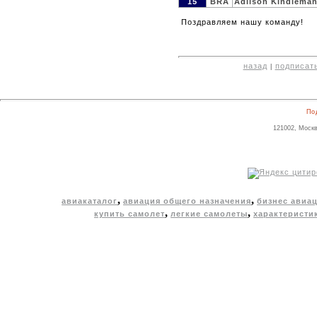
15
BRA
Adilson Kindlema
Поздравляем нашу команду!
назад
подписат
|
По
121002, Москв
,
,
авиакаталог
авиация общего назначения
бизнес авиа
,
,
купить самолет
легкие самолеты
характеристи