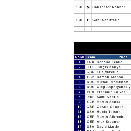
SUI
Hanspeter Rohner
M
SUI
Gabi Schifferle
F
Rank
Team
Pilot
1
FRA
Renaud Ecalle
2
LIT
Jurgis Kairys
3
GBR
Eric Vazeille
4
ESP
Ramon Alonso
5
RUS
Mikhail Mamistov
6
RUS
Oleg Shpolyanskiy
7
FRA
Francois Le Vot
8
FIN
Sami Kontio
9
CZE
Martin Sonka
10
GBR
Gerald Cooper
11
USA
Hubie Tolson
12
GER
Martin Albrecht
13
GER
Alex Stegner
14
USA
David Martin