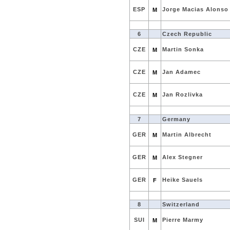
ESP
Jorge Macias Alonso
M
6
Czech Republic
CZE
Martin Sonka
M
CZE
Jan Adamec
M
CZE
Jan Rozlivka
M
7
Germany
GER
Martin Albrecht
M
GER
Alex Stegner
M
GER
Heike Sauels
F
8
Switzerland
SUI
Pierre Marmy
M