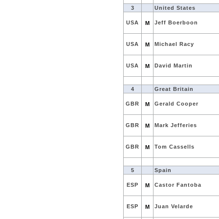
3
United States
USA
Jeff Boerboon
M
USA
Michael Racy
M
USA
David Martin
M
4
Great Britain
GBR
Gerald Cooper
M
GBR
Mark Jefferies
M
GBR
Tom Cassells
M
5
Spain
ESP
Castor Fantoba
M
ESP
Juan Velarde
M