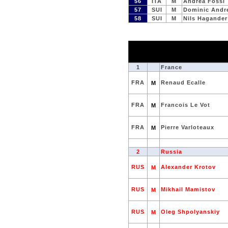
56
ITA
M
Andrea Fossi
57
SUI
M
Dominic Andr
58
SUI
M
Nils Hagander
1
France
FRA
Renaud Ecalle
M
FRA
Francois Le Vot
M
FRA
Pierre Varloteaux
M
2
Russia
RUS
Alexander Krotov
M
RUS
Mikhail Mamistov
M
RUS
Oleg Shpolyanskiy
M