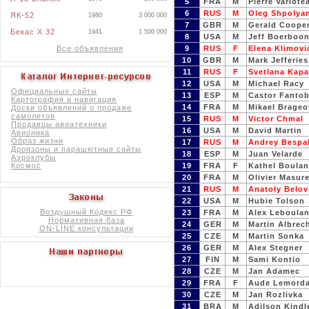
5
FRA
M
Pierre Varlote
6
RUS
M
Oleg Shpolya
ЯК-52
1980
3 000 000
7
GBR
M
Gerald Coope
Бекас X 32
1941
1 500 000
8
USA
M
Jeff Boerboo
Все объявления
9
RUS
F
Elena Klimovi
10
GBR
M
Mark Jefferies
11
RUS
F
Svetlana Kapa
12
USA
M
Michael Racy
Официальные сайты
13
ESP
M
Castor Fanto
Картография и навигация
14
FRA
M
Mikael Brageo
Доски объявлений о продаже
самолетов
15
RUS
M
Victor Chmal
Продавцы авиатехники
16
USA
M
David Martin
Авионика
Образ жизни
17
RUS
M
Andrey Bespa
Дропзоны и парашютные сайты
18
ESP
M
Juan Velarde
Аэроклубы
Космос
19
FRA
F
Kathel Boulan
20
FRA
M
Olivier Masure
21
RUS
M
Anatoly Belov
22
USA
M
Hubie Tolson
Воздушный Кодекс РФ
23
FRA
M
Alex Leboula
Нормативная база
24
GER
M
Martin Albrec
ON-LINE консультации
25
CZE
M
Martin Sonka
26
GER
M
Alex Stegner
27
FIN
M
Sami Kontio
28
CZE
M
Jan Adamec
29
FRA
F
Aude Lemord
30
CZE
M
Jan Rozlivka
31
BRA
M
Adilson Kind