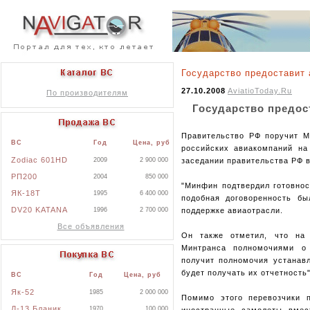
Государство предоставит
27.10.2008
AviatioToday.Ru
По производителям
Государство предос
Правительство РФ поручит М
ВС
Год
Цена, руб
российских авиакомпаний на
Zodiac 601HD
2009
2 900 000
заседании правительства РФ 
РП200
2004
850 000
"Минфин подтвердил готовнос
ЯК-18Т
1995
6 400 000
подобная договоренность бы
DV20 KATANA
1996
2 700 000
поддержке авиаотрасли.
Все объявления
Он также отметил, что на
Минтранса полномочиями о
получит полномочия устанавл
будет получать их отчетность"
ВС
Год
Цена, руб
Як-52
1985
2 000 000
Помимо этого перевозчики 
Л-13 Бланик
1970
100 000