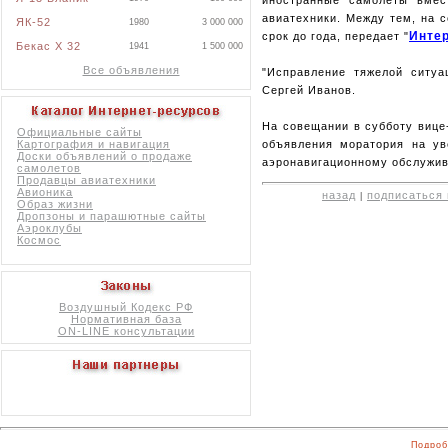
иностранные самолеты вме
авиатехники. Между тем, на 
ЯК-52
1980
3 000 000
Инте
срок до года, передает "
Бекас X 32
1941
1 500 000
Все объявления
"Исправление тяжелой ситуа
Сергей Иванов.
На совещании в субботу вице
Официальные сайты
Картография и навигация
объявления моратория на ув
Доски объявлений о продаже
аэронавигационному обслужива
самолетов
Продавцы авиатехники
Авионика
назад
подписаться 
|
Образ жизни
Дропзоны и парашютные сайты
Аэроклубы
Космос
Воздушный Кодекс РФ
Нормативная база
ON-LINE консультации
Подроб