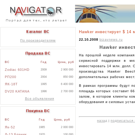
Hawker инвестирует $ 14 
22.10.2008
bizavnews.ru
По производителям
Hawker инвест
На прошлой неделе компания 
сервисной поддержки в ме
ВС
Год
Цена, руб
инвестировать 14 млн. долл.
Zodiac 601HD
2009
2 900 000
производства Hawker Beec
РП200
дополнительных рабочих мест
2004
850 000
ЯК-18Т
1995
6 400 000
В рамках программы будут по
площадь которых составит 66
DV20 KATANA
1996
2 700 000
залом, в котором клиенты ко
Все объявления
оборудования и силовых устан
ВС
Год
Цена, руб
назад
подписаться 
|
Як-52
1985
2 000 000
Л-13 Бланик
1970
100 000