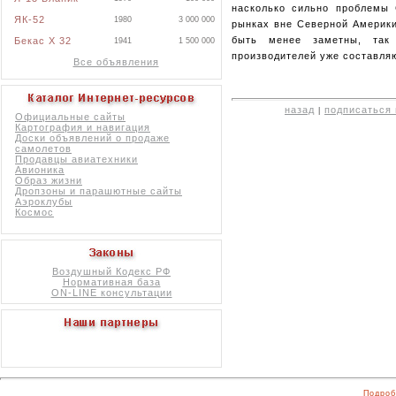
насколько сильно проблемы 
ЯК-52
1980
3 000 000
рынках вне Северной Америки
быть менее заметны, так 
Бекас X 32
1941
1 500 000
производителей уже составляю
Все объявления
назад
подписаться 
|
Официальные сайты
Картография и навигация
Доски объявлений о продаже
самолетов
Продавцы авиатехники
Авионика
Образ жизни
Дропзоны и парашютные сайты
Аэроклубы
Космос
Воздушный Кодекс РФ
Нормативная база
ON-LINE консультации
Подроб