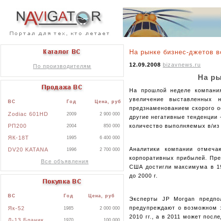
На рынке бизнес-джетов 
12.09.2008
bizavnews.ru
По производителям
На ры
На прошлой неделе компания
увеличение выставленных 
ВС
Год
Цена, руб
предзнаменованием скорого о
Zodiac 601HD
2009
2 900 000
другие негативные тенденции 
РП200
количество выполняемых в/из 
2004
850 000
ЯК-18Т
1995
6 400 000
Аналитики компании отмеча
DV20 KATANA
1996
2 700 000
корпоративных прибылей. Пре
Все объявления
США достигли максимума в 19
до 2000 г.
ВС
Год
Цена, руб
Эксперты JP Morgan предпо
предупреждают о возможном з
Як-52
1985
2 000 000
2010 гг., а в 2011 может пос
Л-13 Бланик
1970
100 000