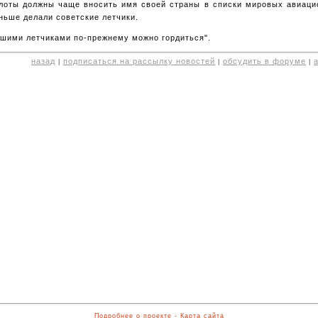
лоты должны чаще вносить имя своей страны в списки мировых авиацио
ньше делали советские летчики.
шими летчиками по-прежнему можно гордиться".
назад
подписаться на рассылку новостей
обсудить в форуме
|
|
|
Подробнее о проекте
-
Карта сайта