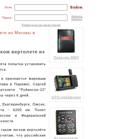
Логин:
Забыли
Пароль:
пароль?
Преимущества регистрации
ете из Москвы в
ком вертолете из
Перечни МВЛ
ята попытка установить
тск.
и и признается мировым
тира в Париже). Сергей
олете "Робинсон-22"
а через 6 дней.
GPS-приёмники
, Екатеринбурге, Омске,
ута - 6200 км. Полет
России и Федеральной
сности.
а таком легком вертолёте
считаю, что российские
Аудиопанели