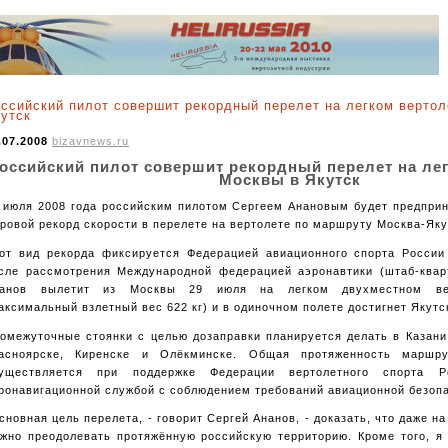
ссийский пилот совершит рекордный перелет на легком вертол
утск
.07.2008
bizavnews.ru
оссийский пилот совершит рекордный перелет на лег
Москвы в Якутск
 июля 2008 года российским пилотом Сергеем Анановым будет предприн
ровой рекорд скорости в перелете на вертолете по маршруту Москва-Яку
от вид рекорда фиксируется Федерацией авиационного спорта Росси
сле рассмотрения Международной федерацией аэронавтики (штаб-квар
анов вылетит из Москвы 29 июля на легком двухместном верт
аксимальный взлетный вес 622 кг) и в одиночном полете достигнет Якутск
омежуточные стоянки с целью дозаправки планируется делать в Казани
асноярске, Киренске и Олёкминске. Общая протяженность маршр
уществляется при поддержке Федерации вертолетного спорта 
ронавигационной службой с соблюдением требований авиационной безопа
сновная цель перелета, - говорит Сергей Ананов, - доказать, что даже н
жно преодолевать протяжённую российскую территорию. Кроме того, я 