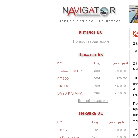
Ро
Як
По производителям
29
Р
29
ВС
Год
Цена, руб
ми
Zodiac 601HD
2009
2 900 000
Эт
РП200
2004
850 000
по
ЯК-18Т
1995
6 400 000
Ан
DV20 KATANA
1996
2 700 000
(м
Все объявления
Пр
Кр
ос
аэ
ВС
Год
Цена, руб
"О
Як-52
1985
2 000 000
мо
Л-13 Бланик
1970
100 000