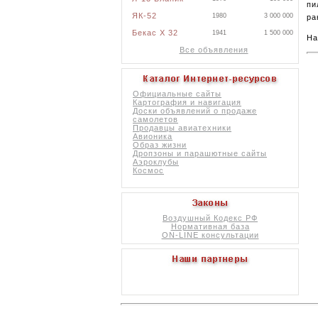
пи
ЯК-52
1980
3 000 000
ра
Бекас X 32
1941
1 500 000
На
Все объявления
Официальные сайты
Картография и навигация
Доски объявлений о продаже
самолетов
Продавцы авиатехники
Авионика
Образ жизни
Дропзоны и парашютные сайты
Аэроклубы
Космос
Воздушный Кодекс РФ
Нормативная база
ON-LINE консультации