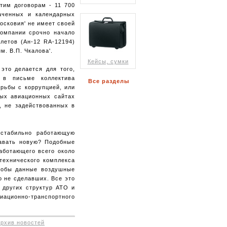
тим договорам - 11 700
аченных и календарных
осковия' не имеет своей
компании срочно начало
олетов (Ан-12 RA-12194)
. В.П. Чкалова'.
Кейсы, сумки
это делается для того,
 в письме коллектива
Все разделы
орьбы с коррупцией, или
ных авиационных сайтах
, не задействованных в
 стабильно работающую
давать новую? Подобные
аботающего всего около
-технического комплекса
чтобы данные воздушные
о не сделавших. Все это
е других структур АТО и
виационно-транспортного
архив новостей