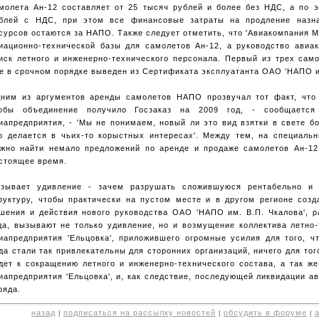
молета Ан-12 составляет от 25 тысяч рублей и более без НДС, а по э
блей с НДС, при этом все финансовые затраты на продление назн
сурсов остаются за НАПО. Также следует отметить, что 'Авиакомпания М
иационно-технической базы для самолетов Ан-12, а руководство авиа
иск летного и инженерно-технического персонала. Первый из трех сам
е в срочном порядке выведен из Сертификата эксплуатанта ОАО 'НАПО им
ним из аргументов аренды самолетов НАПО прозвучал тот факт, что 
обы объединение получило Госзаказ на 2009 год, - сообщается
иапредприятия, - 'Мы не понимаем, новый ли это вид взятки в свете б
о делается в чьих-то корыстных интересах'. Между тем, на специаль
жно найти немало предложений по аренде и продаже самолетов Ан-12
стоящее время.
зывает удивление - зачем разрушать сложившуюся рентабельно и
руктуру, чтобы практически на пустом месте и в другом регионе соз
шения и действия нового руководства ОАО 'НАПО им. В.П. Чкалова', р
да, вызывают не только удивление, но и возмущение коллектива летно
иапредприятия 'Ельцовка', приложившего огромные усилия для того, 
да стали так привлекательны для сторонних организаций, ничего для тог
дет к сокращению летного и инженерно-технического состава, а так ж
иапредприятия 'Ельцовка', и, как следствие, последующей ликвидации а
ряда.
назад
подписаться на рассылку новостей
обсудить в форуме
|
|
|