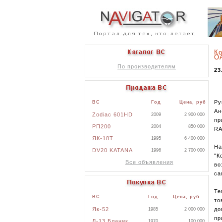
Ко
ОА
По производителям
23
Ру
ВС
Год
Цена, руб
Ан
Zodiac 601HD
2009
2 900 000
пр
РП200
2004
850 000
RA
ЯК-18Т
1995
6 400 000
На
DV20 KATANA
1996
2 700 000
"К
Все объявления
во
са
Те
ВС
Год
Цена, руб
то
Як-52
до
1985
2 000 000
пр
Л-13 Бланик
1970
100 000