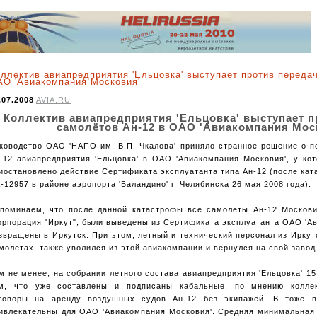
ллектив авиапредприятия 'Ельцовка' выступает против переда
О 'Авиакомпания Московия'
.07.2008
AVIA.RU
Коллектив авиапредприятия 'Ельцовка' выступает п
самолётов Ан-12 в ОАО 'Авиакомпания Мос
ководство ОАО 'НАПО им. В.П. Чкалова' приняло странное решение о п
-12 авиапредприятия 'Ельцовка' в ОАО 'Авиакомпания Московия', у ко
иостановлено действие Сертификата эксплуатанта типа Ан-12 (после ка
-12957 в районе аэропорта 'Баландино' г. Челябинска 26 мая 2008 года).
поминаем, что после данной катастрофы все самолеты Ан-12 Москов
орпорация "Иркут", были выведены из Сертификата эксплуатанта ОАО 'А
звращены в Иркутск. При этом, летный и технический персонал из Иркут
молетах, также уволился из этой авиакомпании и вернулся на свой завод
м не менее, на собрании летного состава авиапредприятия 'Ельцовка' 1
м, что уже составлены и подписаны кабальные, по мнению коллек
говоры на аренду воздушных судов Ан-12 без экипажей. В тоже в
ивлекательны для ОАО 'Авиакомпания Московия'. Средняя минимальная 