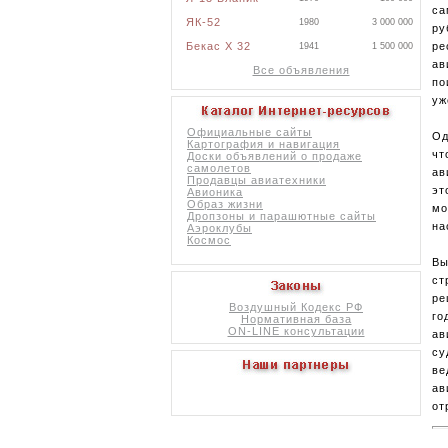
са
ЯК-52
1980
3 000 000
ру
Бекас X 32
ре
1941
1 500 000
ав
Все объявления
по
уж
Официальные сайты
Од
Картография и навигация
чт
Доски объявлений о продаже
самолетов
ав
Продавцы авиатехники
эт
Авионика
Образ жизни
мо
Дропзоны и парашютные сайты
на
Аэроклубы
Космос
Вы
ст
ре
Воздушный Кодекс РФ
го
Нормативная база
ON-LINE консультации
ав
су
ве
ав
от