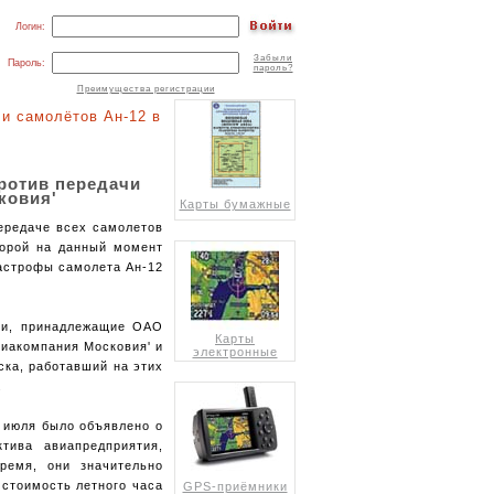
Логин:
Забыли
Пароль:
пароль?
Преимущества регистрации
чи самолётов Ан-12 в
ротив передачи
ковия'
Карты бумажные
ередаче всех самолетов
торой на данный момент
тастрофы самолета Ан-12
ии, принадлежащие ОАО
Карты
виакомпания Московия' и
электронные
ска, работавший на этих
.
5 июля было объявлено о
тива авиапредприятия,
ремя, они значительно
стоимость летного часа
GPS-приёмники