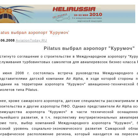
latus выбрал аэропорт 'Курумоч'
.06.2008
AviationToday.RU
Pilatus выбрал аэропорт "Курумоч"
стигнуто соглашение о строительстве в Международном аэропорту "Кур
служивания турбовинтовых самолетов для авиаперевозок бизнес-класса P
 июня 2008 г. состоялась встреча руководства Международного 
едставителями датской компании Air Alpha, в ходе которой стороны 
здании на территории аэропорта "Курумоч" авиационно-технической
молетов типа Pilatus.
нее, кроме самарского аэропорта, датские специалисты рассматривали 
роительства и другие аэропорты ПФО. Однако представители Air Alpha о
еимущества аэропорта "Курумоч" в части технической оснащенно
льнейшего развития, в т.ч. перспективу внутрирегиональных авиапере
оме того, выбор компанией Международного аэропорта "Курумоч", б
сокий уровень социально-экономического развития Самарской обла
ографическое расположение региона, который находится на пересеч