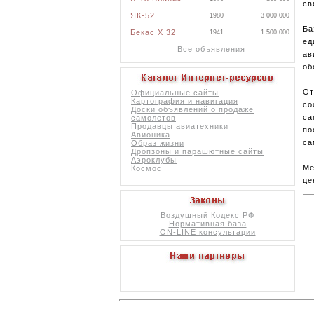
св
ЯК-52
1980
3 000 000
Ба
Бекас X 32
1941
1 500 000
ед
Все объявления
ав
об
От
Официальные сайты
Картография и навигация
со
Доски объявлений о продаже
са
самолетов
Продавцы авиатехники
по
Авионика
са
Образ жизни
Дропзоны и парашютные сайты
Аэроклубы
Ме
Космос
це
Воздушный Кодекс РФ
Нормативная база
ON-LINE консультации