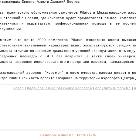
язывающих Европу, Азию и Дальний Восток.
за технического обслуживания самолетов Pilatus в Международном аэр
инственной в России, где клиентам будет предоставляться весь комплек
иатехники и оказываться профессиональная помощь в ее послеп
служивании.
метим, что почти 2000 самолетов Pilatus, известных своим высок
ответствием заявленным характеристикам, эксплуатируются сегодня п
молета отличается широким диапазоном условий эксплуатации: от межд
садочных площадок с ВПП без покрытия, а также своей универса
молета позволяют использовать его в представительском, пассажирском 
ждународный аэропорт "Курумоч", в свою очередь, рассматривает стро
нтра Pilatus как часть проекта создания на территории аэропорта Центра
назад
подписаться на рассылку новостей
обсудить в форуме
|
|
|
Подробнее о проекте
-
Карта сайта