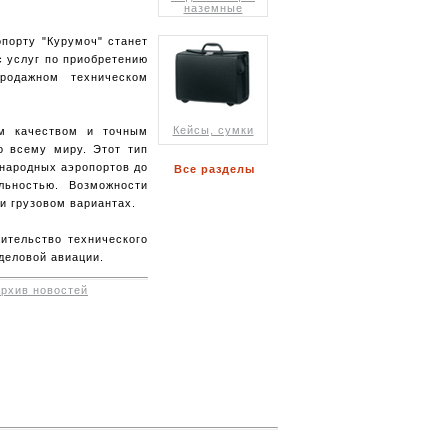
наземные
опорту "Курумоч" станет
с услуг по приобретению
родажном техническом
Кейсы, сумки
им качеством и точным
о всему миру. Этот тип
ународных аэропортов до
Все разделы
льностью. Возможности
и грузовом вариантах.
ительство технического
 деловой авиации.
архив новостей