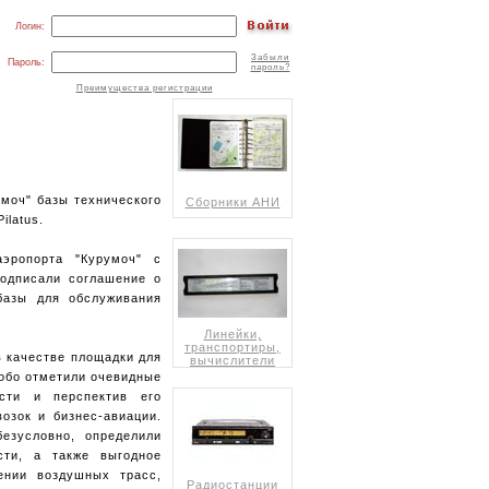
Логин:
Забыли
Пароль:
пароль?
Преимущества регистрации
умоч" базы технического
Сборники АНИ
ilatus.
аэропорта "Курумоч" с
подписали соглашение о
 базы для обслуживания
Линейки,
транспортиры,
в качестве площадки для
вычислители
собо отметили очевидные
сти и перспектив его
возок и бизнес-авиации.
езусловно, определили
сти, а также выгодное
ении воздушных трасс,
Радиостанции