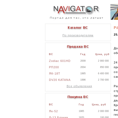
Pi
25
По производителям
До
об
ВС
Год
Цена, руб
Zodiac 601HD
2009
2 900 000
24
РП200
пр
2004
850 000
со
ЯК-18Т
1995
6 400 000
са
DV20 KATANA
1996
2 700 000
Все объявления
Ра
ст
пр
да
ВС
Год
Цена, руб
Кр
вы
Як-52
1985
2 000 000
ге
Л-13 Бланик
1970
100 000