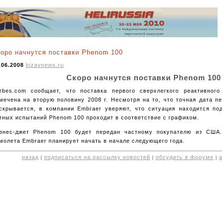
оро начнутся поставки Phenom 100
.06.2008
bizavnews.ru
Скоро начнутся поставки Phenom 100
rbes.com сообщает, что поставка первого сверхлегкого реактивног
мечена на вторую половину 2008 г. Несмотря на то, что точная дата п
скрывается, в компании Embraer уверяют, что ситуация находится по
тных испытаний Phenom 100 проходит в соответствие с графиком.
знес-джет Phenom 100 будет передан частному покупателю из США.
молета Embraer планирует начать в начале следующего года.
назад
подписаться на рассылку новостей
обсудить в форуме
|
|
|