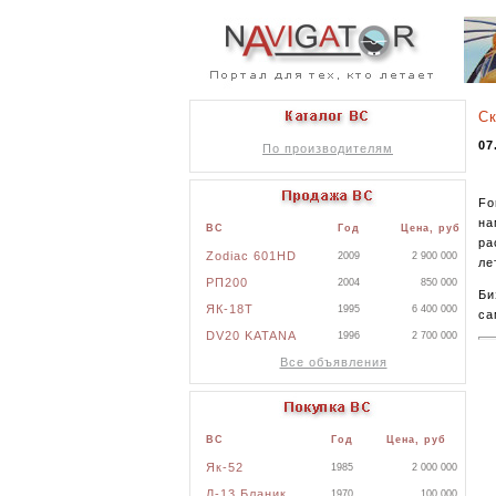
Ск
07
По производителям
Fo
на
ВС
Год
Цена, руб
ра
Zodiac 601HD
2009
2 900 000
ле
РП200
2004
850 000
Би
ЯК-18Т
1995
6 400 000
са
DV20 KATANA
1996
2 700 000
Все объявления
ВС
Год
Цена, руб
Як-52
1985
2 000 000
Л-13 Бланик
1970
100 000