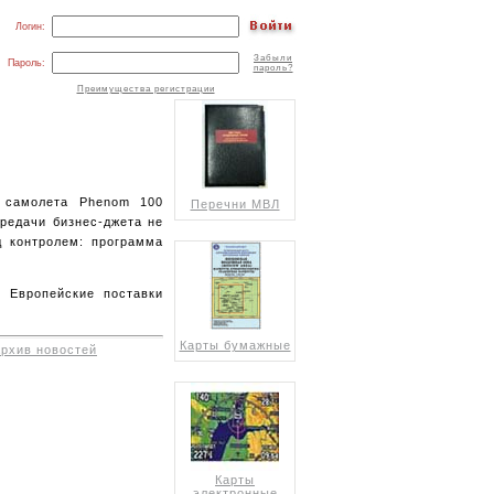
Логин:
Забыли
Пароль:
пароль?
Преимущества регистрации
о самолета Phenom 100
Перечни МВЛ
ередачи бизнес-джета не
д контролем: программа
 Европейские поставки
Карты бумажные
архив новостей
Карты
электронные