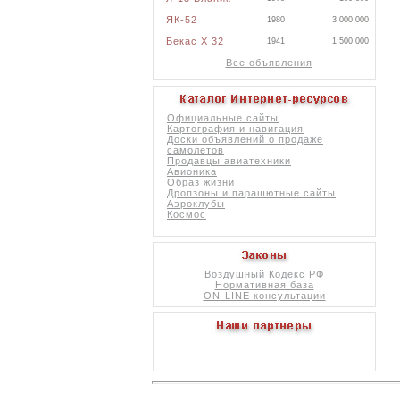
ЯК-52
1980
3 000 000
Бекас X 32
1941
1 500 000
Все объявления
Официальные сайты
Картография и навигация
Доски объявлений о продаже
самолетов
Продавцы авиатехники
Авионика
Образ жизни
Дропзоны и парашютные сайты
Аэроклубы
Космос
Воздушный Кодекс РФ
Нормативная база
ON-LINE консультации