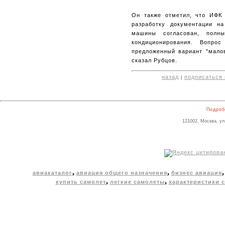
Он также отметил, что ИФК 
разработку документации н
машины согласован, полн
кондиционирования. Вопро
предложенный вариант "малов
сказал Рубцов.
назад
подписаться 
|
Подроб
121002, Москва, ул
,
,
авиакаталог
авиация общего назначения
бизнес авиация
,
,
купить самолет
легкие самолеты
характеристики 