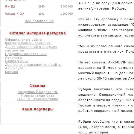
Ан-3 еще не запущен в серию 
ЯК-52
1980
3 000 000
велика", - говорит Рубцов,
Бекас X 32
1941
1 500 000
Решить эту проблему с помо
Все объявления
нижегородском авиазаводе "С
машина "Гжель" - это "скорее
использоваться как для пассаж
Официальные сайты
Картография и навигация
"Мы и из регионального само
Доски объявлений о продаже
самолетов
продвигаем его на рынок. Пол
Продавцы авиатехники
Авионика
Образ жизни
По его словам, Ан-148VIP пр
Дропзоны и парашютные сайты
варианте на 8 мест самолет
Аэроклубы
Космос
местный вариант - на дальнос
лет около 30-40 самолетов Ан
Рубцов посетовал, что лизи
Воздушный Кодекс РФ
медленно. Операционный лизи
Нормативная база
ON-LINE консультации
собственности на воздушные с
Госуме в первом чтении. - о
работал операционный лизинг,
Рубцов сообщил, что в связи
(ОАК), скорее всего, в тече
проц. до 20 проц.