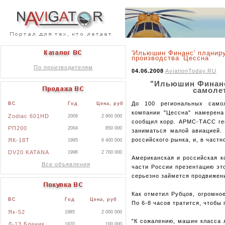
'Ильюшин Финанс' планиру
производства 'Цессна'
По производителям
04.06.2008
AviationToday.RU
"Ильюшин Финанс
самоле
До 100 региональных самол
ВС
Год
Цена, руб
компании "Цессна" намерена
Zodiac 601HD
2009
2 900 000
сообщил корр. АРМС-ТАСС ге
РП200
2004
850 000
заниматься малой авиацией.
российского рынка, и, в частн
ЯК-18Т
1995
6 400 000
DV20 KATANA
1996
2 700 000
Американская и российская к
Все объявления
части России презентацию эт
серьезно займется продвижени
Как отметил Рубцов, огромно
ВС
Год
Цена, руб
По 6-8 часов тратится, чтобы
Як-52
1985
2 000 000
"К сожалению, машин класса 
Л-13 Бланик
1970
100 000